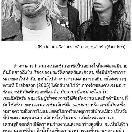
เคิร์ท โคเบน คริส โนเวลเซลิก และ เดฟ โกร์ล (ซ้ายไปขวา)
ถ้าจะกล่าวว่าคนเจเนอเชันเอกซ์เป็นอย่างไรก็คงต้องอธิบาย
กันยืดยาวถึงในเรื่องของประวัติศาสตร์และสังคม ซึ่งมีนักวิชาการ
หลายคนให้คำนิยามกันไปต่างๆนาๆ แต่สามารถอธิบายได้คร่าวๆ
ตามที่
Brabazon (2005) ได้อธิบายไว้ว่า ภาพจำของคนเจเนอเร
ชันเอกซ์ที่เกิดขึ้นบ่อยที่สุดคื
อ มีความเบื่อหน่ายโลก ไม่
กระตือรือร้น และเป็นผู้ช่ำชองการใช้สื่อที่ตกงาน
และอีกคำนิยามที่
มักใช้อธิบายคนเจเนอเรชันเอ็กซ์คือ
slackers
หรือ
คนขี้เกียจ
ซึ่ง
หมายความถึงการไม่แยแสต่อโลกหรือเหตุการณ์บ้านเมือง เป็นวัย
ที่นิยมความรุนแรง ปัจจัยหนึ่งเป็นเพราะเกิด
ในช่วงสภาวะ
เศรษฐกิจตกต่ำ มี
อัตราคนว่างงานและหย่าร้างสูงขึ้น จะเห็นได้ว่า
คนเจนเอกซ์ที่พูดถึงนี้เป็นเพียงภาพเหมารวมพื้นฐานของคนผิว