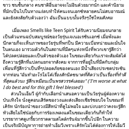
ขาว ชนชั้นกลาง
คนชาติอื่นอาจจะไม่อินด้วยมากนัก
และ
คำนิยาม
ที่มักเป็นไปในทางแง่ลบทำให้
คนเจนเอกซ์หลายคนไม่สบอารมณ์
และยังสงสัยกับตัวเองว่า
ฉันเป็นแบบนั้นจริงๆใช่ไหมสังคม
เมื่อเพลง Smells like Teen Spirit ได้รับความนิยมจนกลาย
เป็นตัวแทนฉบับสมบูรณ์ของวัยรุ่นเจเนอเรชันเอกซ์ เมื่อฟังและ
นึกตามก็จะเห็นภาพของวัยรุ่นที่พกปืน มีความเบื่อหน่ายและมั่นใจ
ในตนเอง มารวมตัวกันในสถานที่มืดๆแห่งหนึ่งที่พวกเขารู้สึกว่า
ได้ปลดปล่อยและเป็นตัวของตัวเอง ในขณะเดียวกันเราจะสัมผัสได้
ถึงความรู้สึกที่แปลกแยกจากสังคม จากการที่อยู่ในที่มืดกับกลุ่ม
เพื่อนที่รู้สึกว่าเป็นที่ๆปลอดภัยของตนเอง มีน้ำเสียงประชดประชัน
จากท่อน
"ฉันทำอะไรไม่ได้เรื่องสักนิดขนาดที่คิดว่าเป็นเรื่องที่ทำดี
ที่สุดแล้วนะ รู้สึกเหมือนเป็นพรสวรรค์เลยอะ" ('I'm worse at what
I do best and for this gift I feel blessed')
ส่วนในเอ็มวี ผู้กำกับเลือกนำเสนอความเป็นวัยรุ่นผู้ต้องความ
บันเทิงใจ นั่งดูคอนเสิร์ตของวงและส่งเสียงเชียร์ชอบใจ ในขณะที่
เคิร์ท นักร้องนำของวงมีสีหน้าที่ดูไม่พอใจ และบ่งบอกว่าคงจะรู้สึก
หัวเสียไม่ใช่น้อยกับการร้องเพลงแต่ในขณะเดียวกันก็ทำให้
บรรยากาศดูเกรี้ยวกราดตามสไตล์กรันจ์มากขึ้นไปอีก ในความ
เป็นจริงมีปัญหาการถ่ายทำเอ็มวีเพราะเคิร์ทไม่ได้ต้องการให้เอ็มวี