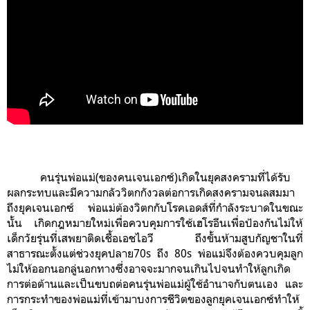
คนรุ่นพ่อแม่(ของคนเจนเอกซ์)เกิดในยุคสงครามที่ได้รับ
ผลกระทบและมีความกลัววิตกกังวลต่อการเกิดสงครามจนลสมมา
ถึงยุคเจนเอกซ์ พ่อแม่ต้องวิตกกับโรคเอดส์ที่กำลังระบาดในขณะ
นั้น เกิดกฎหมายใหม่เพื่อควบคุมการใช้เฮโรอีนเพื่อป้องกันไม่ให้
เด็กวัยรุ่นที่เสพยาติดเชื้อเอชไอวี ถึงขั้นห้ามสูบกัญชาในที่
สาธารณะตั้งแต่ช่วงยุคปลาย70s ถึง 80s พ่อแม่จึงต้องควบคุมลูก
ไม่ให้ออกนอกลู่นอกทางซึ่งอาจจะมากจนเกินไปจน
ทำให้ลูกเกิด
การต่อต้านและเป็นขบถต่อคนรุ่นพ่อแม่ผู้ใช้อำนาจกับตนเอง และ
การกระทำของพ่อแม่ที่เข้ามาบงการชีวิตของลูกยุคเจนเอกซ์ทำให้