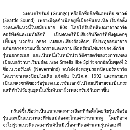
วงดนตรีกรันจ์ (Grunge) หรืออีกชื่อคือซีแอทเทิล ซาวด์
(Seattle Sound) เพราะมีจุดกำเนิดอยู่ที่เมืองซีแอทเทิล เริ่มก่อตั้ง
วงดนตรีแนวนี้ในสมัยปลาย 80s โดยได้รับอิทธิพลมาจากฮาร์ด
คอร์พังค์และเมทัลอีกที เป็นดนตรีที่มีเสียงริฟกีตาร์ที่ฟังดูแตกๆ
เพี้ยนๆ บวกกับ กลอง เบสและเสียงร้องดิบๆ ที่ประทุออกมาจาก
แก่นกลางความเกรี้ยวกราดและความเลือดร้อนไฟแรงของเด็กวัย
รุ่นนอกกระแส และเป็นหนึ่งในหน้าประวัติศาสตร์ของวงการเพลง
เมื่อเนอร์วานาเริ่มปล่อยเพลง Smells like Spirit จากอัลบั้มชุดที่ 2
ชื่อเนเวอร์ไมด์ (Nevermind) จนโด่งดังทะลุปรอทบิลบอร์ดชาร์ต
โค่นราชาเพลงป๊อบไมเคิล แจ๊คสัน ในปีค.ศ. 1992 และกลายมา
เป็นเพลงชาติของวัยรุ่นเจเนอเรชันเอกซ์ไปโดยปริยายจนเป็นกระ
แสที่ทำให้วัยรุ่นยุคนั้นเริ่มหันมาฝั่งเพลงกรันจ์กันมากขึ้น
กรันจ์ขึ้นชื่อว่าเป็นแนวเพลงทางเลือกที่ก่อตั้งโดยวัยรุ่นเพื่อวัย
รุ่นและเป็นแนวเพลงที่พ่อแม่ต้องตะโกนด่าว่าหนวกหู โดยที่อาจ
จะไม่รู้ว่าแนวคิดเพลงกรันจ์นั้นมีเนื้อหาที่ต่อต้านคนรุ่นพ่อแม่ที่