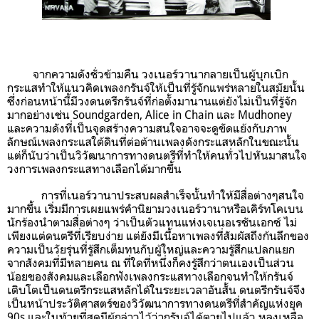
จากความดังชั่วข้ามคืน วงเนอร์วานากลายเป็นผู้บุกเบิก
กระแสทำให้แนวคิดเพลงกรันจ์ให้เป็นที่รู้จักแพร่หลายในสมัยนั้น
ซึ่ง
ก่อนหน้านี้มีวงดนตรีกรันจ์ที่ก่อตั้งมานานแต่ยังไม่เป็นที่รู้จัก
มากอย่างเช่น Soundgarden, Alice in Chain และ Mudhoney
และความดังที่เป็นจุดสร้างความสนใจ
อาจจะดูขัดแย้งกับภาพ
ลักษณ์เพลงกระแสใต้ดินที่ต่อต้านเพลงดังกระแสหลักในขณะนั้น
แต่ก็นับว่าเป็นวิวัฒนาการทางดนตรีที่ทำให้คนทั่วไปหันมาสนใจ
วงการเพลงกระแสทางเลือกได้มากขึ้น
การที่เนอร์วานาประสบผลสำเร็จนั้นทำให้มีสื่อต่างๆสนใจ
มากขึ้น เริ่มมีการเผยแพร่คำนิยามวงเนอร์วานาหรือเคิร์ทโคเบน
นักร้องนำตามสื่อต่างๆ ว่าเป็นตัวแทนแห่งเจเนอเรชันเอกซ์ ไม่
เพียงแต่ดนตรีที่เรียบง่าย แต่ยังมีเนื้อหาเพลงที่สัมผัสถึงก้นลึกของ
ความเป็นวัยรุ่นที่รู้สึกเต็มทนกับผู้ใหญ่และความรู้สึกแปลกแยก
จากสังคมที่มีหลายคน ณ ที่ใดที่หนึ่งก็คงรู้สึกว่าตนเองเป็นส่วน
น้อยของสังคมและเลือกฟังเพลงกระแสทางเลือกจนทำให้กรันจ์
เติบโตเป็นดนตรีกระแสหลักได้ในระยะเวลาอันสั้น ดนตรี
กรันจ์จึง
เป็นหน้าประวัติศาสตร์ของวิวัฒนาการทางดนตรีที่สำคัญแห่งยุค
90s และในท้ายที่สุดมีผู้กล่าวไว้ว่ากรันจ์ได้ตายไปแล้ว หลงเหลือ