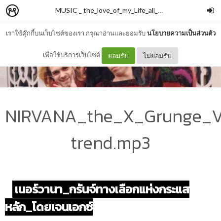
MUSIC _ the_love_of_my_Life_all_along.mp3
–
swatam
เราใช้คุ๊กกี้บนเว็บไซต์ของเรา กรุณาอ่านและยอมรับ
นโยบายความเป็นส่วนตัว
เพื่อใช้บริการเว็บไซต์
ยอมรับ
ไม่ยอมรับ
NIRVANA_the_X_Grunge_Vo
trend.mp3
เนอร์วานา_กรันจ์ทางเลือกแห่งกระแส
หลัก_โดยเจนเอกซ์