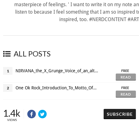
masterpiece of feelings. ' I want to write it on my note an
listen to because I feel something that I am so inspired 
inspired, too. #NERDCONTENT #AR
ALL POSTS
NIRVANA_the_X_Grunge_Voice_of_an_alternative_ trend.mp3
1
FREE
READ
One Ok Rock_Introduction_To_Motto_Of_Life.mp3
2
FREE
READ
1.4k
SUBSCRIBE
VIEWS