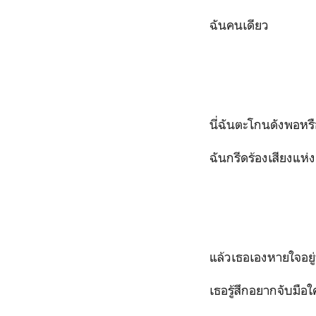
ฉันคนเดียว
นี่ฉันตะโกนดังพอหรื
ฉันกรีดร้องเสียงแห
แล้วเธอเองหายใจอยู
เธอรู้สึกอยากจับมือ