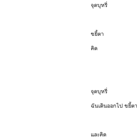
จุดบุหรี่
ขยี้ตา
คิด
จุดบุหรี่
ฉันเดินออกไป ขยี้ต
และคิด