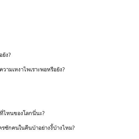
อยัง?
่งความเหงาไพเราะพอหรือยัง?
่ที่ไหนของโลกนี่นะ?
ใครซักคนในคืนบ้าอย่างงี้บ้างไหม?