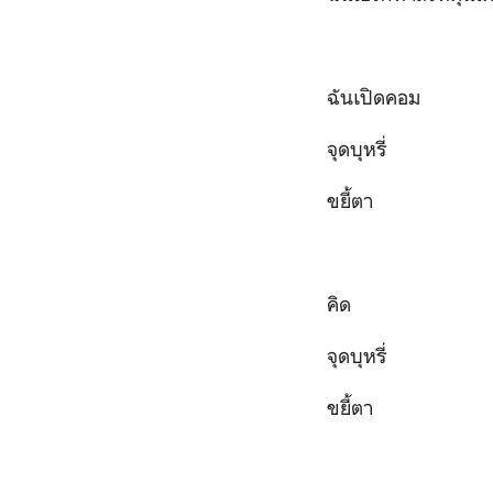
ฉันเปิดคอม
จุดบุหรี่
ขยี้ตา
คิด
จุดบุหรี่
ขยี้ตา