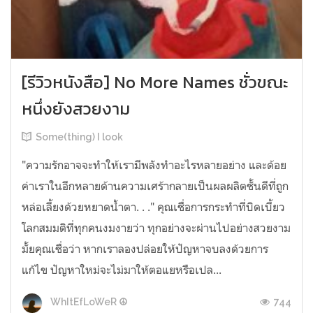
[รีวิวหนังสือ] No More Names ชั่วขณะ
หนึ่งยังสวยงาม
Some(thing) I look
"ความรักอาจจะทำให้เรามีพลังทำอะไรหลายอย่าง และด้อย
ค่าเราในอีกหลายด้านความเศร้ากลายเป็นผลผลิตชั้นดีที่ถูก
หล่อเลี้ยงด้วยหยาดน้ำตา. . ." คุณเชื่อการกระทำที่บิดเบี้ยว
โลกสมมติที่ทุกคนงมงายว่า ทุกอย่างจะผ่านไปอย่างสวยงาม
มั้ยคุณเชื่อว่า หากเราลองปล่อยให้ปัญหาจบลงด้วยการ
แก้ไข ปัญหาใหม่จะไม่มาให้ตอแยหรือเปล...
744
WhItEfLoWeR ☮