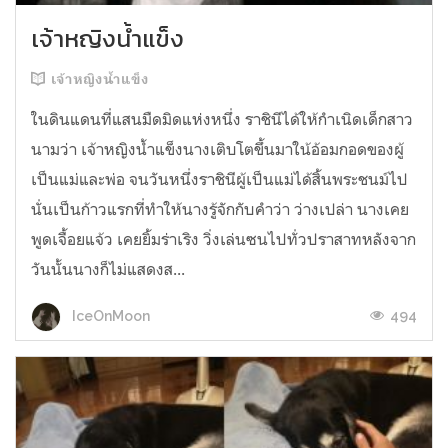
เจ้าหญิงน้ำแข็ง
เจ้าหญิงน้ำแข็ง
ในดินแดนที่แสนมืดมิดแห่งหนึ่ง ราชินีได้ให้กำเนิดเด็กสาว
นามว่า เจ้าหญิงน้ำแข็งนางเติบโตขึ้นมาใน้อ้อมกอดของผู้
เป็นแม่และพ่อ จนวันหนึ่งราชินีผู้เป็นแม่ได้สิ้นพระชนม์ไป
นั่นเป็นก้าวแรกที่ทำให้นางรู้จักกับคำว่า ว่างเปล่า นางเคย
พูดเจื้อยแจ้ว เคยยิ้มร่าเริง วิ่งเล่นซนไปทั่วปราสาทหลังจาก
วันนั้นนางก็ไม่แสดงส...
494
IceOnMoon