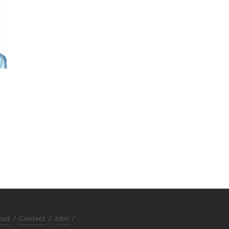
out
/
Contact
/
Jobs
/