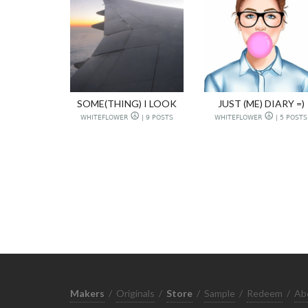
SOME(THING) I LOOK
JUST (ME) DIARY =)
WHITEFLOWER ☮ | 9 POSTS
WHITEFLOWER ☮ | 5 POSTS
Makers
/
Originals
/
Store
/
Sample
/
Redeem
/
Ab