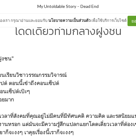
My Untoldable Story
–
Dead End
ต์ของเรา กรุณาอ่านและยอมรับ
นโยบายความเป็นส่วนตัว
เพื่อใช้บริการเว็บไซต์
ยอ
โดดเดี่ยวท่ามกลางฝูงชน
ฝูงชน"
กตอนเรียนวิชาวรรณกรรมวิจารณ์
ปต์ ตอนนี้เข้าถึงคอนเซ็ปต์
อนเซ็ปต์เป๊ะๆ
บ่อยมาก
วลาที่สังคมที่คุณอยู่ไม่มีคนที่มีทัศนคติ ความคิด และรสนิยม
งานหรอก แต่มันจะมีความรู้สึกแปลกแยกโดดเดี่ยวเวลาที่ต้องเ
ขาก็จะงงๆ เาคุยเรื่องนี้เราก็จะงงๆ