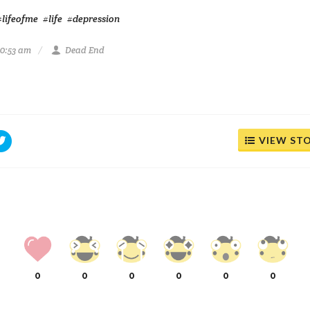
#lifeofme
#life
#depression
10:53 am
Dead End
VIEW ST
0
0
0
0
0
0