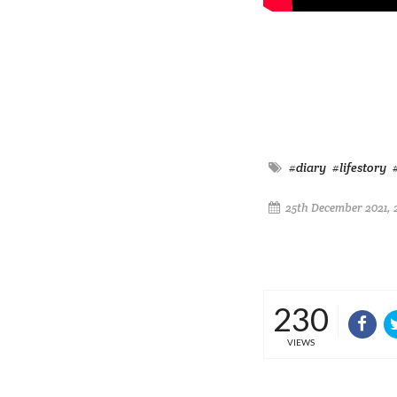
#diary
#lifestory
25th December 2021, 
230
VIEWS