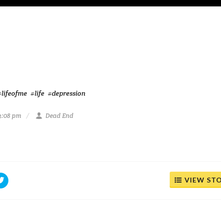
#lifeofme
#life
#depression
2:08 pm
Dead End
VIEW ST