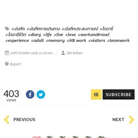
#บันทึก
#บันทึกการเดินทาง
#บันทึกประสบการณ์
#ไดอารี่
#ไดอารี่ชีวิต
#diary
#life
#live
#love
#workandtravel
#experience
#adult
#memory
#HR work
#visitors
#teamwork
26th October 2018, 12:26 am
Noi Beleza
Report
403
SUBSCRIBE
VIEWS
PREVIOUS
NEXT