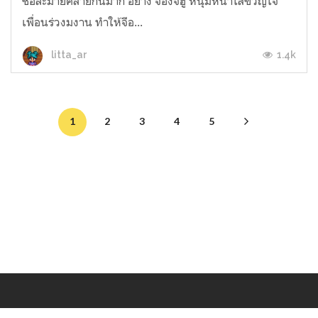
ชื่อละม้ายคล้ายกันมาก อย่าง จองจีฮู หนุ่มหน้าใสขวัญใจ
เพื่อนร่วงมงาน ทำให้จีอ...
1.4k
litta_ar
1
2
3
4
5
Makers
/
Originals
/
Store
/
Sample
/
Redeem
/
About
/