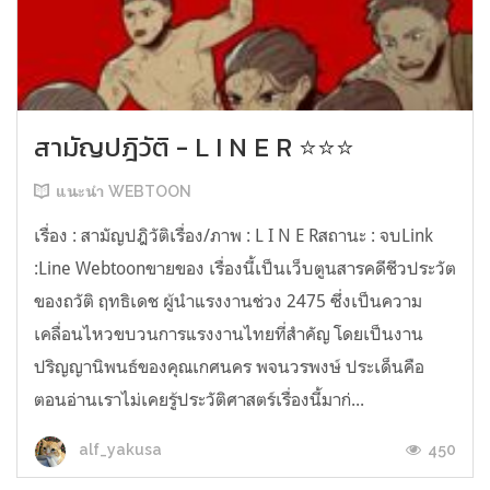
สามัญปฎิวัติ - L I N E R ⭐⭐⭐
แนะนำ WEBTOON
เรื่อง : สามัญปฎิวัติเรื่อง/ภาพ : L I N E Rสถานะ : จบLink
:Line Webtoonขายของ เรื่องนี้เป็นเว็บตูนสารคดีชีวประวัต
ของถวัติ ฤทธิเดช ผู้นำแรงงานช่วง 2475 ซึ่งเป็นความ
เคลื่อนไหวขบวนการแรงงานไทยที่สำคัญ โดยเป็นงาน
ปริญญานิพนธ์ของคุณเกศนคร พจนวรพงษ์ ประเด็นคือ
ตอนอ่านเราไม่เคยรู้ประวัติศาสตร์เรื่องนี้มาก่...
450
alf_yakusa