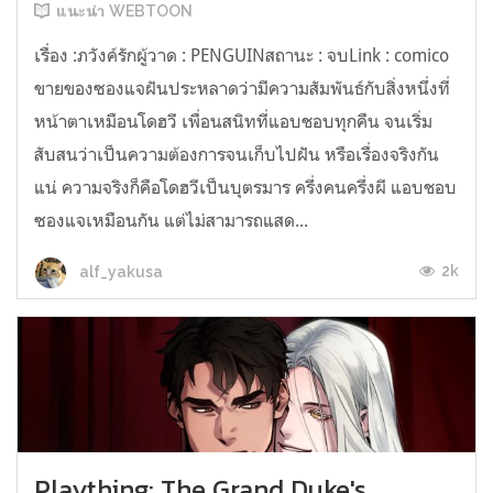
แนะนำ WEBTOON
เรื่อง :ภวังค์รักผู้วาด : PENGUINสถานะ : จบLink : comico
ขายของซองแจฝันประหลาดว่ามีความสัมพันธ์กับสิ่งหนึ่งที่
หน้าตาเหมือนโดฮวี เพื่อนสนิทที่แอบชอบทุกคืน จนเริ่ม
สับสนว่าเป็นความต้องการจนเก็บไปฝัน หรือเรื่องจริงกัน
แน่ ความจริงก็คือโดฮวีเป็นบุตรมาร ครึ่งคนครึ่งผี แอบชอบ
ซองแจเหมือนกัน แต่ไม่สามารถแสด...
2k
alf_yakusa
Plaything: The Grand Duke's