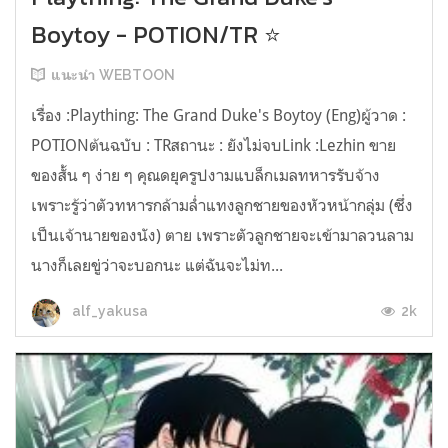
Boytoy - POTION/TR ⭐
แนะนำ WEBTOON
เรื่อง :Plaything: The Grand Duke's Boytoy (Eng)ผู้วาด :
POTIONต้นฉบับ : TRสถานะ : ยังไม่จบLink :Lezhin ขาย
ของสั้น ๆ ง่าย ๆ คุณดยุครูปงามแบล็กเมลทหารรับจ้าง
เพราะรู้ว่าตัวทหารกล้ามล่ำแทงลูกชายของหัวหน้ากลุ่ม (ซึ่ง
เป็นเจ้านายของนัง) ตาย เพราะตัวลูกชายจะเข้ามาลวนลาม
นางก็เลยขู่ว่าจะบอกนะ แต่ฉันจะไม่ท...
2k
alf_yakusa