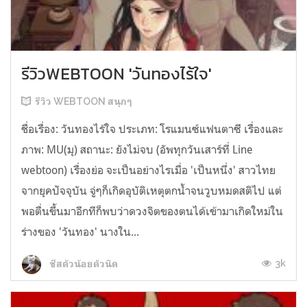
รีวิวWEBTOON 'วันทองไร้ใจ'
รีวิว WEBTOON สนุกๆ
ชื่อเรื่อง: วันทองไร้ใจ ประเภท: โรแมนซ์แฟนตาซี เรื่องและ
ภาพ: MU(มุ) สถานะ: ยังไม่จบ (อัพทุกวันเสาร์ที่ Line
webtoon) เรื่องย่อ จะเป็นอย่างไรเมื่อ 'เป็นหนึ่ง' สาวไทย
จากยุคปัจจุบัน จู่ๆก็เกิดอุบัติเหตุตกน้ำจนวูบหมดสติไป แต่
พอตื่นขึ้นมาอีกทีก็พบว่าดวงจิตของตนได้เข้ามาเกิดใหม่ใน
ร่างของ 'วันทอง' นางใน...
3k
ชีสตัวน้อยตัวนิด