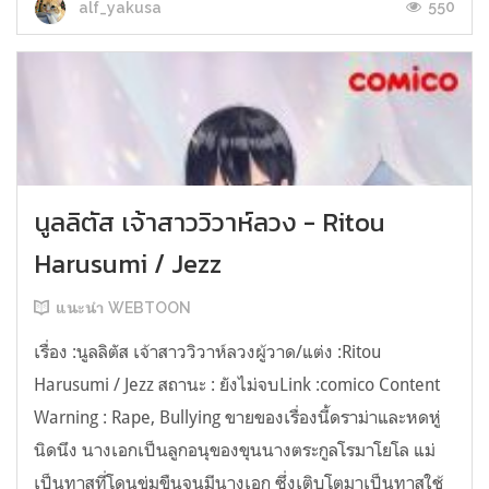
550
alf_yakusa
นูลลิตัส เจ้าสาววิวาห์ลวง - Ritou
Harusumi / Jezz
แนะนำ WEBTOON
เรื่อง :นูลลิตัส เจ้าสาววิวาห์ลวงผู้วาด/แต่ง :Ritou
Harusumi / Jezz สถานะ : ยังไม่จบLink :comico Content
Warning : Rape, Bullying ขายของเรื่องนี้ดราม่าและหดหู่
นิดนึง นางเอกเป็นลูกอนุของขุนนางตระกูลโรมาโยโล แม่
เป็นทาสที่โดนข่มขืนจนมีนางเอก ซึ่งเติบโตมาเป็นทาสใช้