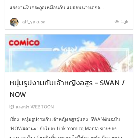
แรงงานในตระกูลเหมือนกัน แม่สอนนางเอกจ...
1.3k
alf_yakusa
หนุ่มรูปงามกับเจ้าหญิงอสูร - SWAN /
NOW
แนะนำ WEBTOON
เรื่อง :หนุ่มรูปงามกับเจ้าหญิงอสูรผู้แต่ง :SWANต้นฉบับ
:NOWสถานะ : ยังไม่จบLink :comico,Manta ขายของ
นางเอกเป็นเจ้าหญิงที่พระราชาไม่ให้ความรััก มีความน่า