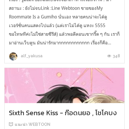
สถานะ : ยังไม่จบLink :Line Webtoon ขายของMy
Roommate Is a Gumiho นั่นเอง หลายคนน่าจะได้ดู
เวอร์ชั่นคนแสดงไปแล้ว (แต่เราไม่ได้ดู แหงะ 5555
ขอโทษทีค่ะไม่ใช่สายซีรีส์) แล้วพอดีตอนเขากรี๊ด ๆ กัน เราก็
มาอ่านเว็บตูน มันน่ารักมากกกกกกกกกกกก เรื่องก็คือ...
348
alf_yakusa
Sixth Sense Kiss - ก๊อดนยอ , โชโคบง
แนะนำ WEBTOON