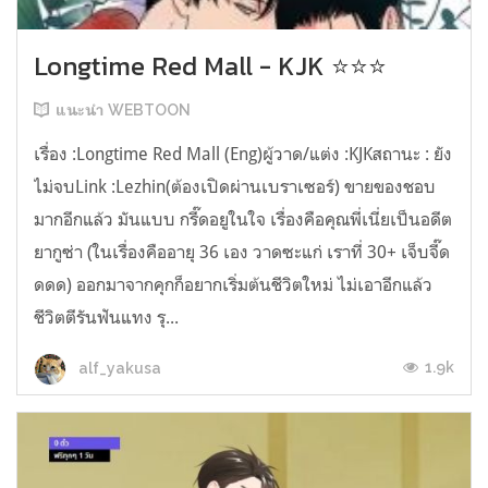
Longtime Red Mall - KJK ⭐⭐⭐
แนะนำ WEBTOON
เรื่อง :Longtime Red Mall (Eng)ผู้วาด/แต่ง :KJKสถานะ : ยัง
ไม่จบLink :Lezhin(ต้องเปิดผ่านเบราเซอร์) ขายของชอบ
มากอีกแล้ว มันแบบ กรี๊ดอยูในใจ เรื่องคือคุณพี่เนี่ยเป็นอดีต
ยากูซ่า (ในเรื่องคืออายุ 36 เอง วาดซะแก่ เราที่ 30+ เจ็บจี๊ด
ดดด) ออกมาจากคุกก็อยากเริ่มต้นชีวิตใหม่ ไม่เอาอีกแล้ว
ชีวิตตีรันฟันแทง รุ...
1.9k
alf_yakusa