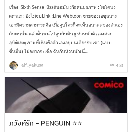
เรื่อง :Sixth Sense Kissต้นฉบับ :ก๊อดนยอภาพ : โชโคบง
สถานะ : ยังไม่จบLink :Line Webtoon ขายของเยซุลนาง
เอกมีความสามารถคือ เมื่อจูบใครก็จะเห็นอนาคตของตัวเอง
กับคนนั้น แล้วดั้นนนไปจูบกับมินฮู หัวหน้าตัวเองด้วย
อุบัติเหตุ ภาพที่เห็นคือตัวเองอยู่บนเตียงกับเขา (แบบ
ชื่นมื่น) ไม่อยากจะเชื่อ ฉันกับหัวหน้าเนี่...
453
alf_yakusa
ภวังค์รัก - PENGUIN ⭐⭐