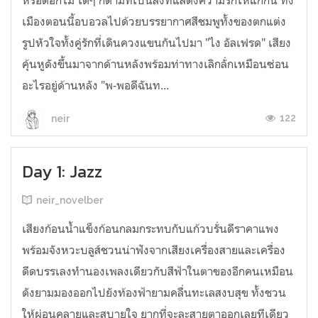
หรือดอกไม้ ใดๆ ก็ตามที่เป็นสิ่งที่แสดงความรักให้แก่กัน ทั้ง
เมืองตอนนี้อบอวลไปด้วยบรรยากาศสีชมพูทั้งของตกแต่ง
รูปหัวใจทั้งคู่รักที่เดินควงแขนกันไปมา "ไง อัลเฟรด" เสียง
คุ้นหูดังขึ้นมาจากด้านหลังพร้อมท่าทางเลิกลั่กเหมือนซ่อน
อะไรอยู่ด้านหลัง "พ-พอดีฉันท...
122
neir
Day 1: Jazz
neir_novelber
เสียงก้อนน้ำแข็งก้อนกลมกระทบกับแก้วบรั่นดีราคาแพง
พร้อมจังหวะบลูส์ชวนน่าฟังจากเสียงเครื่องสายและเครื่อง
ดีดบรรเลงทำนองเพลงเดียวกับสีฟ้าในตาของอีกคนเหมือน
ดังยามมองออกไปยังท้องฟ้ายามคลื่นทะเลสงบสุข ทั้งชวน
ให้ผ่อนคลายและสบายใจ ยากที่จะละสายตาออกเลยทีเดียว