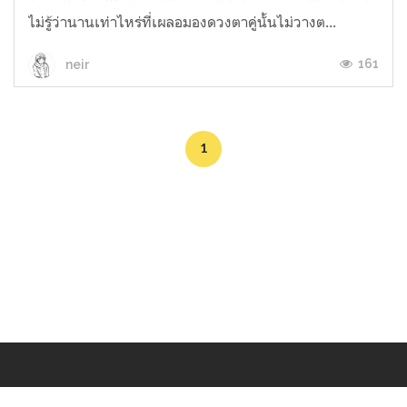
ไม่รู้ว่านานเท่าไหร่ที่เผลอมองดวงตาคู่นั้นไม่วางต...
161
neir
1
Makers
/
Originals
/
Store
/
Sample
/
Redeem
/
About
/