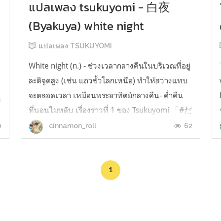
แปลเพลง tsukuyomi - 白夜
(Byakuya) white night
แปลเพลง TSUKUYOMI
White night (n.) - ช่วงเวลากลางคืนในบริเวณที่อยู่
ละติจูดสูง (เช่น แถวขั้วโลกเหนือ) ทำให้สว่างแทบ
จะตลอดเวลา เหมือนพระอาทิตย์กลางคืน- ค่ำคืน
a
ที่นอนไม่หลับ เรื่องราวที่ 1 ของ Tsukuyomi 「#だ
れかの心臓になれたなら 」: ถ้าหากได้กลายเป็น
0
62
cinnamon_roll
ดวงใจของใครสักคน ซึ่งบอกเล่าเรื่องราวระหว่าง
ยูมะ และ ริโนะ โดยมีการบอกเล่าผ่านเพลง...
1