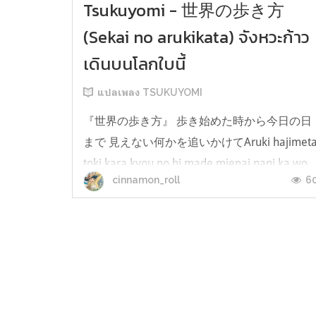
Tsukuyomi - 世界の歩き方
(Sekai no arukikata) จังหวะก้าว
เดินบนโลกใบนี้
แปลเพลง TSUKUYOMI
『世界の歩き方』 歩き始めた時から今日の日
まで 見えない何かを追いかけてAruki hajimet
toki kara kyou no hi made mienai nani ka wo
6
cinnamon_roll
oikaketeตั้งแต่เริ่มก้าวเดินจนมาถึงวันนี้ ก็ใช้ชีวิต
ราวกับกำลังวิ่งไล่ตามอะไรที่มองไม่เห็น どこまで
往くの 何の為生きるのDoko made iku no.
Nanno tame ikiru noจะเดินไปได้ไกลแค่ไหนกัน
นะ แล้วมีชีวิตต่อทำไมนะ 言えないままに脚を止
めた...