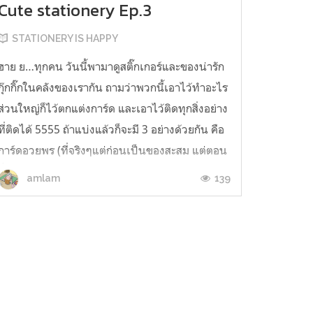
Cute stationery Ep.3
STATIONERY IS HAPPY
ฮาย ย…ทุกคน วันนี้พามาดูสติ๊กเกอร์และของน่ารัก
กุ๊กกิ๊กในคลังของเรากัน ถามว่าพวกนี้เอาไว้ทำอะไร
ส่วนใหญ่ก็ไว้ตกแต่งการ์ด และเอาไว้ติดทุกสิ่งอย่าง
ที่ติดได้ 5555 ถ้าแบ่งแล้วก็จะมี 3 อย่างด้วยกัน คือ
การ์ดอวยพร (ที่จริงๆแต่ก่อนเป็นของสะสม แต่ตอน
นี้เอามาใช้เขียนให้เพื่อนสาวไปแล้ว…เพื่อให้เกิด
139
amlam
ประโยชน์)สติ...