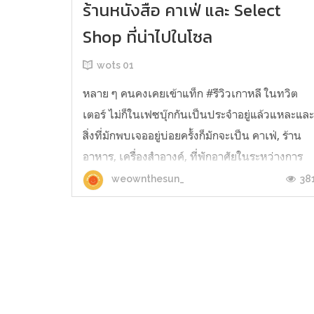
ร้านหนังสือ คาเฟ่ และ Select
Shop ที่น่าไปในโซล
wots 01
หลาย ๆ คนคงเคยเข้าแท็ก #รีวิวเกาหลี ในทวิต
เตอร์ ไม่ก็ในเฟซบุ๊กกันเป็นประจำอยู่แล้วแหละแล
สิ่งที่มักพบเจออยู่บ่อยครั้งก็มักจะเป็น คาเฟ่, ร้าน
อาหาร, เครื่องสำอางค์, ที่พักอาศัยในระหว่างการ
ไปเที่ยว รวมไปถึงแลนด์มาร์คต่าง ๆ ทั้งในและนอ
38
weownthesun_
โซล เพราะช่วงที่เราไปโซลเมื่อ 3-4 ปีก่อน ส่วน
ใหญ่เราก็มักพาตัวเองไป...