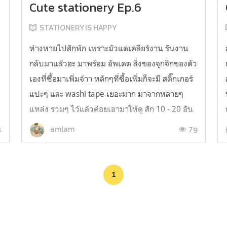
Cute stationery Ep.6
STATIONERY IS HAPPY
ห่างหายไปสักพัก เพราะมัวแต่เคลียร์งาน รันงาน
กลับมาแล้วฮะ มาพร้อม อัพเดต สิ่งของจุกจิกของตัว
เองที่ซื้อมาเพิ่มจ้าา หลักๆที่ซื้อเพิ่มก็จะมี สติ๊กเกอร์
ะ
แปะๆ และ washi tape เยอะมาก มาจากหลายๆ
แหล่ง รวมๆ ไว้แล้วค่อยเอามาให้ดู สัก 10 - 20 อัน
5555 ค่อยๆดูกันไป ทีละอย่างนะฮะ อย่างแรก พาไป
ก
1
79
amlam
ดู washi tape น่ารั...
1