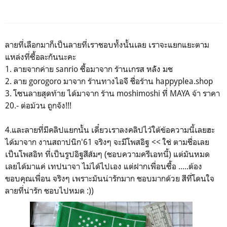
ลายที่เลือกมาก็เป็นลายที่เราชอบทั้งนั้นเลย เราจะแยกแยะตาม
แหล่งที่ซื้อละกันนะคะ
1. ลายจากค่าย sanrio ซื้อมาจาก ร้านเกรส หลััง มช
2. ลาย gorogoro มาจาก ร้านทางไอจี ชื่อร้าน happyplea.shop
3. โซนลายสุดท้าย ได้มาจาก ร้าน moshimoshi ที่ MAYA จ้า ราคา
20.- ต่อม้วน ถูกจัง!!!
4.และลายที่มีคลิปแยกนั้น เดี๋ยวเราลงคลิปไว้ใต้ข้อความนี้เลยฮะ
ได้มาจาก งานสถาปนิก'61 จริงๆ จะมีโพสอิฐ << ใช่ ตามชื่อเลย
เป็นโพสอิท ที่เป็นรูปอิฐสีส้มๆ (ชอบความครีเอทนี้) แต่มันหมด
เลยได้มาแค่ เทปนาจา ไม่ได้ไปเอง แต่ฝากเพื่อนซื้อ .....ต้อง
ขอบคุณเพื่อน จริงๆ เพราะมันน่ารักมาก ชอบมากด้วย สีที่โดนใจ
ลายที่น่ารัก ชอบไปหมด :))