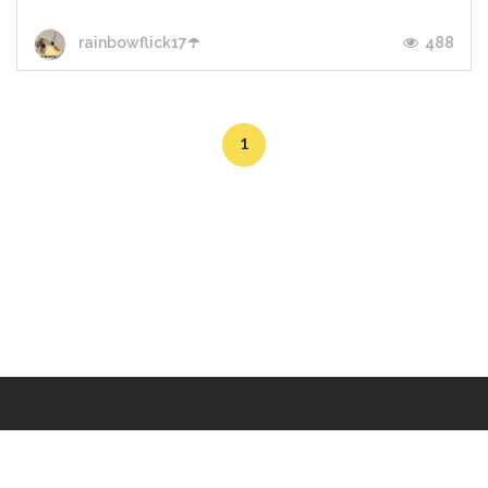
488
rainbowflick17☂️
1
Makers
/
Originals
/
Store
/
Sample
/
Redeem
/
About
/
Contact
/
Jobs
/