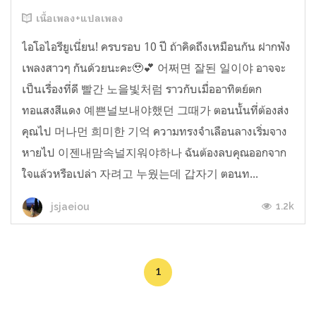
เนื้อเพลง+แปลเพลง
ไอโอไอรียูเนี่ยน! ครบรอบ 10 ปี ถ้าคิดถึงเหมือนกัน ฝากฟัง
เพลงสาวๆ กันด้วยนะคะ🥹💕 어쩌면 잘된 일이야 อาจจะ
เป็นเรื่องที่ดี 빨간 노을빛처럼 ราวกับเมื่ออาทิตย์ตก
ทอแสงสีแดง 예쁜널보내야했던 그때가 ตอนนั้นที่ต้องส่ง
คุณไป 머나먼 희미한 기억 ความทรงจำเลือนลางเริ่มจาง
หายไป 이젠내맘속널지워야하나 ฉันต้องลบคุณออกจาก
ใจแล้วหรือเปล่า 자려고 누웠는데 갑자기 ตอนท...
1.2k
jsjaeiou
1