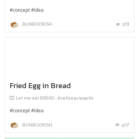
#concept #idea
378
BUNBOOKISH
Fried Egg in Bread
Let me eat BREAD : ด้วยรักและขนมปัง
#concept #idea
407
BUNBOOKISH