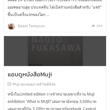
มณฑลอานฮุย ประเทศจีน ได้เปิดร้านหนังสือสำหรับ "แชร์"
ขึ้นเป็นครั้งแรกของโลก ...
170
Beam Tennyson
แอบดูหนังสือMuji
Muji ของคุณภาพดี ไม่มียี่ห้อ
หนึ่งในLimited edition วางจำหน่ายเฉพาะที่งาน Muji
exhibition 'What is MUJI?'เล่มภาษาอังกฤษ 3,500บาท
เล่มภาษาญี่ปุ้น 3,200บาท (ภาพจากfacebook. Central