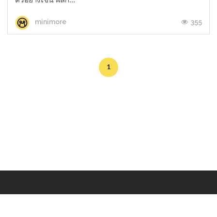
355
minimore
1
Makers
/
Originals
/
Store
/
Sample
/
Redeem
/
About
/
Contact
/
Jobs
/