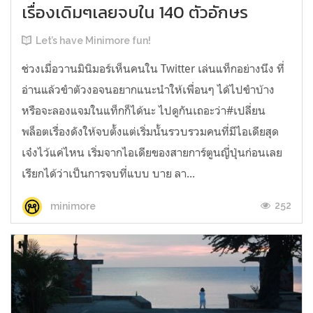
เรื่องเดิมๆเลยจบใน 140 ตัวอักษร
Let’s have Minimore fun!
ช่วงเมื่อวานมินิมอร์เห็นคนใน Twitter เล่นแท็กอย่างนึง ที่
อ่านแล้วขำตัวงอจนอยากแนะนำให้เพื่อนๆ ได้ไปขำบ้าง
หรือจะลองแจมในแท็กก็ได้นะ ไปดูกันเถอะว่า#เปลี่ยน
พล็อตเรื่องดังให้จบตั้งแต่เริ่มนั้นรวบรวมคนที่มีไอเดียสุด
เจ๋งไว้แค่ไหน เริ่มจากไอเดียของสายการ์ตูนญี่ปุ่นก่อนเลย
เรียกได้ว่าเป็นการจบที่แบบ บาย ลา...
252
minimore