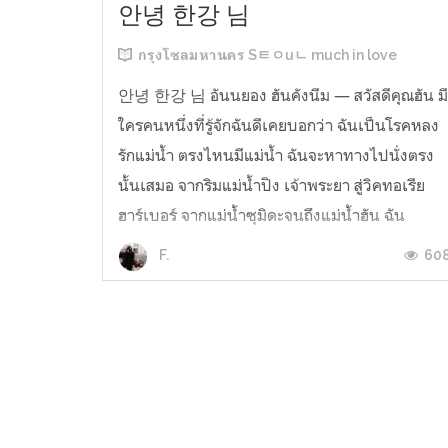
안녕 한강 님
กรุงโซลมหานคร Sㅌㅇuㄴ much in love
안녕 한강 님 อันนยอง ฮันคังนีม — สวัสดีคุณฮัน ม
ใครคนหนึ่งที่รู้จักฉันดีเคยบอกว่า ฉันเป็นโรคหลง
รักแม่น้ำ ตรงไหนมีแม่น้ำ ฉันจะหาทางไปนั่งตรง
นั้นเสมอ จากริมแม่น้ำปิง เจ้าพระยา สู่วิคทอเรีย
ฮาร์เบอร์ จากแม่น้ำซุมิดะจนถึงแม่น้ำฮัน ฉัน
สามารถนั่งอยู่ริมน้ำได้นาน ๆ โดยไม่เบื่อ กลับกัน
60
F.
กลายเป็นความสบายใจอย่า...