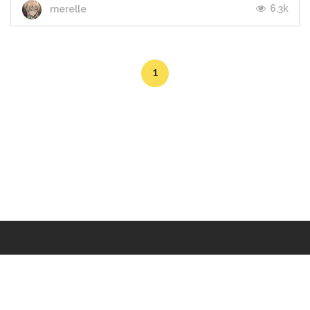
6.3k
merelle
1
Makers
/
Originals
/
Store
/
Sample
/
Redeem
/
About
/
Contact
/
Jobs
/
Copyrights © 2015 All Rights Reserved by Minimore