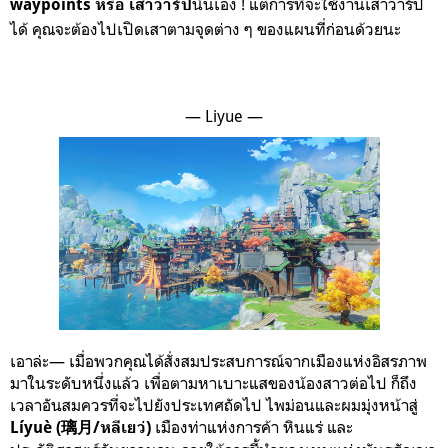
นั่นเอง ! แต่การที่จะใช้งานเสาวาร์ป
waypoints หรือ เสาวาร์ป
ได้ คุณจะต้องไปเปิดเสาตามจุดต่าง ๆ ของแผนที่ก่อนด้วยนะ
— Liyue —
เอาล่ะ— เมื่อพวกคุณได้สั่งสมประสบการณ์จากเมืองแห่งอิสรภาพ
มาในระดับหนึ่งแล้ว เพื่อตามหาเบาะแสของน้องสาวต่อไป ก็ถึง
เวลาอันสมควรที่จะไปยังประเทศถัดไป ไพม่อนและผมมุ่งหน้าสู่
เมืองท่าแห่งการค้า หินแร่ และ
Líyuè (璃月/หลีเยว่)