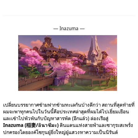
— Inazuma —
เปลี่ยนบรรยากาศข้ามฟากข้ามทะเลกันบ้างดีกว่า สถานที่สุดท้ายที่
ผมจะพาทุกคนไปในวันนี้คือประเทศล่าสุดที่ผมได้ไปเยี่ยมเยือน
และเข้าไปพัวพันกับปัญหาสารพัด (อีกแล้ว) ล่องเรือสู่
ดินแดนแห่งสายฟ้าและซากุระสะพรั่ง
Inazuma
(稲妻/อินาซึมะ)
ปกครองโดยองค์โชกุนผู้ยิ่งใหญ่ผู้แสวงหาความเป็นนิรันด์