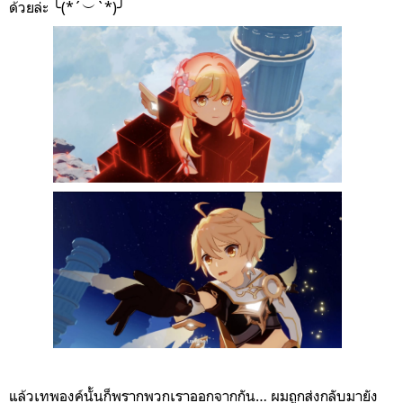
ด้วยล่ะ ╰(*´︶`*)╯
แล้วเทพองค์นั้นก็พรากพวกเราออกจากกัน… ผมถูกส่งกลับมายัง