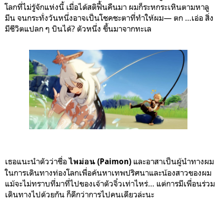
โลกที่ไม่รู้จักแห่งนี้ เมื่อได้สติฟื้นคืนมา ผมก็ระหกระเหินตามหาลู
มีน จนกระทั่งวันหนึ่งอาจเป็นโชคชะตาที่ทำให้ผม— ตก …เอ่อ สิ่ง
มีชีวิตแปลก ๆ บินได้? ตัวหนึ่ง ขึ้นมาจากทะเล
เธอแนะนำตัวว่าชื่อ
และอาสาเป็นผู้นำทางผม
ไพม่อน (Paimon)
ในการเดินทางท่องโลกเพื่อค้นหาเทพปริศนาและน้องสาวของผม
แม้จะไม่ทราบที่มาที่ไปของเจ้าตัวจิ๋วเท่าไหร่… แต่การมีเพื่อนร่วม
เดินทางไปด้วยกัน ก็ดีกว่าการไปคนเดียวล่ะนะ