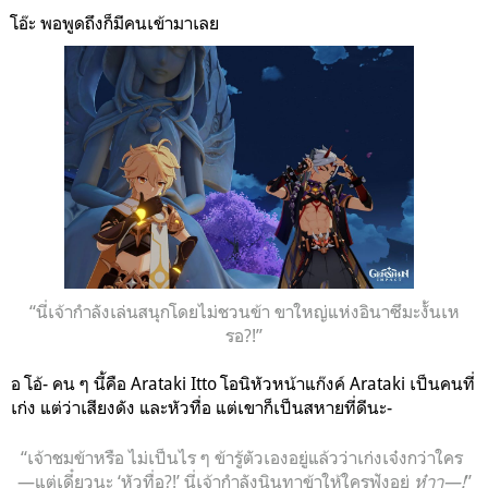
โอ๊ะ พอพูดถึงก็มีคนเข้ามาเลย
“นี่เจ้ากำลังเล่นสนุกโดยไม่ชวนข้า ขาใหญ่แห่งอินาซึมะงั้นเห
รอ?!”
อ โอ้- คน ๆ นี้คือ Arataki Itto โอนิหัวหน้าแก๊งค์ Arataki เป็นคนที่
เก่ง แต่ว่าเสียงดัง และหัวทื่อ แต่เขาก็เป็นสหายที่ดีนะ-
“เจ้าชมข้าหรือ ไม่เป็นไร ๆ ข้ารู้ตัวเองอยู่แล้วว่าเก่งเจ๋งกว่าใคร
—แต่เดี๋ยวนะ ‘หัวทื่อ?!’ นี่เจ้ากำลังนินทาข้าให้ใครฟังอยู่
ห๋าา—!
”