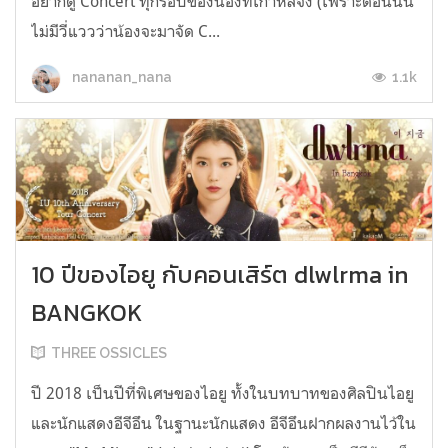
อยากดู Concert ทุกรอบของน้องที่เกาหลีจัง (เพราะตอนนั้น
ไม่มีวี่แววว่าน้องจะมาจัด C...
1.1k
nananan_nana
10 ปีของไอยู กับคอนเสิร์ต dlwlrma in
BANGKOK
THREE OSSICLES
ปี 2018 เป็นปีที่พิเศษของไอยู ทั้งในบทบาทของศิลปินไอยู
และนักแสดงอีจีอึน ในฐานะนักแสดง อีจีอึนฝากผลงานไว้ใน