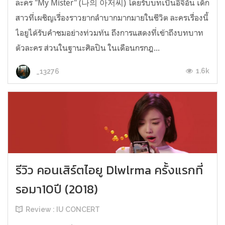
ละคร "My Mister" (나의 아저씨) โดยรับบทเป็นอีจีอัน เด็ก
สาวที่เผชิญเรื่องราวยากลำบากมากมายในชีวิต ละครเรื่องนี้
ไอยูได้รับคำชมอย่างท่วมท้น ถึงการแสดงที่เข้าถึงบทบาท
ตัวละคร ส่วนในฐานะศิลปิน ในเดือนกรกฎ...
1.6k
_13276
รีวิว คอนเสิร์ตไอยู Dlwlrma ครั้งแรกที่
รอมา10ปี (2018)
Review : IU CONCERT