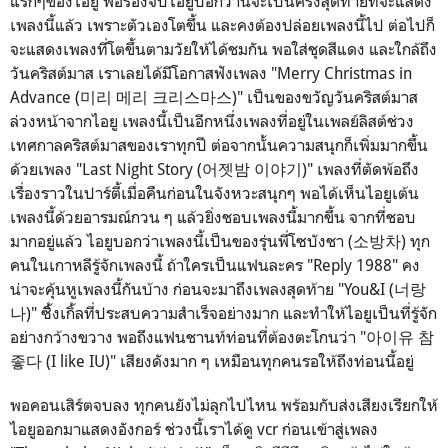
แรกๆของไอยู พอร้องจบไอยูบอกว่านี่จะเป็นครั้งสุดท้ายที่จะแสดง
เพลงนี้แล้ว เพราะตัวเองโตขึ้น และคงต้องปล่อยเพลงนี้ไป ต่อไปก็
จะแสดงเพลงที่โตขึ้นตามวัยให้ได้ชมกัน พอใส่ชุดสีแดง และใกล้ถึง
วันคริสต์มาส เราเลยได้มีโอกาสฟังเพลง "Merry Christmas in
Advance (
미리 메리 크리스마스
)" เป็นของขวัญวันคริสต์มาส
ล่วงหน้าจากไอยู เพลงนี้เป็นอีกหนึ่งเพลงที่อยู่ในเพลย์ลิสต์ช่วง
เทศกาลคริสต์มาสของเราทุกปี ต่อจากนั้นความสนุกก็เพิ่มมากขึ้น
ด้วยเพลง "Last Night Story (
어젯밤 이야기)" เพลงที่ตัดพ้อถึง
เรื่องราวในปาร์ตี้เมื่อคืนก่อนในจังหวะสนุกๆ พอได้เห็นไอยูเต้น
เพลงนี้ด้วยอารมณ์กวน ๆ แล้วยิ่งชอบเพลงนี้มากขึ้น จากที่ชอบ
มากอยู่แล้ว ไอยูบอกว่าเพลงนี้เป็นของรุ่นพี่โซบังชา (
소방차) ทุก
คนในเกาหลีรู้จักเพลงนี้ ถ้าใครเป็นแฟนละคร "Reply 1988" คง
น่าจะคุ้นหูเพลงนี้กันบ้าง ก่อนจะมาถึงเพลงสุดท้าย "You&I (너랑
나)" ซิิ้งเกิ้ลที่ประสบความสำเร็จอย่างมาก และทำให้ไอยูเป็นที่รู้จัก
อย่างกว้างขวาง พอถึงแฟนชานท์ท่อนที่ต้องตะโกนว่า "아이유 참
좋다 (I like IU)" เสียงดังมาก ๆ เหมือนทุกคนรอให้ถึงท่อนนี้อยู่
พอคอนเสิร์ตจบลง ทุกคนยังไม่ลุกไปไหน พร้อมกับส่งเสียงเรียกให้
ไอยูออกมาแสดงอังกอร์ ช่วงนี้เราได้ดู vcr ก่อนเข้าสู่เพลง