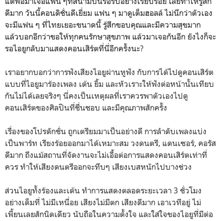
แต่พอมาเจอแฟน ๆที่สนามบินรอรับอย่างเรียบร้อย เลยทำให้รู้สึก
ดีมาก วันนี้คอนดิชั่นดีเยี่ยม แฟน ๆ มาดูเต็มฮอลล์ ไม่นึกว่าตัวเอง
จะมีแฟน ๆ ที่ไทยเยอะขนาดนี้ รู้สึกขอบคุณและมีความสุขมาก
แล้วบอกอีกว่าขอให้ทุกคนรักษาสุขภาพ แล้วมาเจอกันอีก ยังไงก็จะ
รอไอยูกลับมาแสดงคอนเสิร์ตที่นี่อีกครั้งนะ
?
เราอยากบอกว่าการฟังเสียงไอยูผ่านหูฟัง กับการได้ไปดูคอนเสิร์ต
แบบที่ไอยูมาร้องเพลง เต้น ยิ้ม และหัวเราะให้ฟังต่อหน้านั้นเทียบ
กันไม่ได้เลยจริงๆ นี่คงเป็นเหตุผลที่เราควรพาตัวเองไปดู
คอนเสิร์ตของศิลปินที่ชื่นชอบ และมีคุณภาพสักครั้ง
เรื่องของโปรดักชั่น ถูกเตรียมมาเป็นอย่างดี การลำดับเพลงแบ่ง
เป็นพาร์ท เรียงร้อยออกมาได้เหมาะสม วงดนตรี, แดนเซอร์, คอรัส
ดีมาก ถึงแม้สถานที่จัดงานจะไม่เอื้อต่อการแสดงคอนเสิร์ตเท่าที่
ควร ทำให้เสียงดนตรีออกจะทึบๆ เสียงเบสหนักไปบางช่วง
ส่วนไอยูทั้งร้องและเต้น ทำการแสดงตลอดระยะเวลา 3 ชั่วโมง
อย่างเต็มที่ ไม่มีเหนื่อย เสียงไม่มีตก เสียงดีมาก เอาเวทีอยู่ ไม่
เพี้ยนเลยสักนิดเดียว นับถือในความตั้งใจ และใส่ใจของไอยูที่มีต่อ