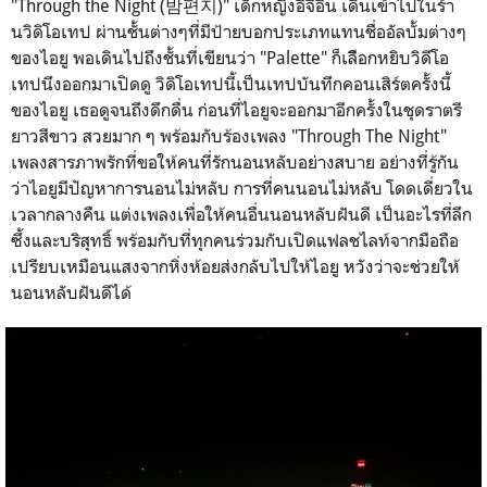
"Through the Night (밤편지)" เด็กหญิงอีจีอึน เดินเข้าไปในร้า
นวิดิโอเทป ผ่านชั้นต่างๆที่มีป้ายบอกประเภทแทนชื่ออัลบั้มต่างๆ
ของไอยู พอเดินไปถึงชั้นที่เขียนว่า "Palette" ก็เลืิอกหยิบวิดีโอ
เทปนึงออกมาเปิดดู วิดิโอเทปนี้เป็นเทปบันทึกคอนเสิร์ตครั้งนี้
ของไอยู เธอดูจนถึงดึกดื่น ก่อนที่ไอยูจะออกมาอีกครั้งในชุดราตรี
ยาวสีขาว สวยมาก ๆ พร้อมกับร้องเพลง "Through The Night"
เพลงสารภาพรักที่ขอให้คนที่รักนอนหลับอย่างสบาย อย่างที่รู้กัน
ว่าไอยูมีปัญหาการนอนไม่หลับ การที่คนนอนไม่หลับ โดดเดี่ยวใน
เวลากลางคืน แต่งเพลงเพื่อให้คนอื่นนอนหลับฝันดี เป็นอะไรที่ลึก
ซึ้งและบริสุทธิ์ พร้อมกับที่ทุกคนร่วมกับเปิดแฟลชไลท์จากมือถือ
เปรียบเหมือนแสงจากหิ่งห้อยส่งกลับไปให้ไอยู หวังว่าจะช่วยให้
นอนหลับฝันดีได้