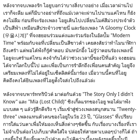
หลังจากจบเพลงรัก ไอยูบอกว่าบางสิ่งบางอย่าง เมื่อเวลาผ่านไป
เราก็จะลืม แต่ก็มีบางอย่างที่ถึงแม้เวลาจะผ่านไปนานแค่ไหน ก็ยัง
คงไม่ลืม ก่อนที่จะร้องเพลง ไอยูเดินไปเปลี่ยนไมค์สีม่วงประจำตัว
เป็นสีฟ้า เหมือนสีประจำวงชายนี่ และร้องเพลง "A Gloomy Clock
(우울시계)" ที่จงฮยอนร่วมแต่งและร่วมร้องในอัลบั้ม "Modern
Time" พร้อมกับจอที่เปลี่ยนเป็นสีขาวดำ เคยสงสัยว่าทำไมนาฬิกา
ถึงเศร้า แต่พอได้ฟังก็รู้คำตอบ มันหนักอึ้ง ไม่รู้ว่าตอนร้องเพลงนี้
ไอยูจะเศร้าแค่ไหน คงจำกันได้ว่าช่วงเวลานี้ของปีที่แล้ว จงฮยอน
ได้จากโลกใบนี้ไป และเพื่อเป็นการรำลึกถึงเพื่อนคนสำคัญ ไอยูจึง
เตรียมเพลงที่ไม่ได้อยู่ในเซ็ตลิสต์นี้มาร้อง เมื่อวานนี้คนที่ไอยู
คิดถึงคงได้ยินเพลงที่ไอยูตั้งใจส่งไปถึงแล้วล่ะ
หลังจากจบพาร์ททริบิวต์ มาต่อกันด้วย "The Story Only I didn't
Know" และ "Mia (Lost Child)" ซิงเกิ้ลแรกของไอยู พอได้มาฟัง
แบบสด ๆ แล้วรู้สึกดีจริง ๆ เริ่มเข้าสู่ช่วงเพลงสนุกสนาน "Twenty-
three" เพลงแทนตัวตนของไอยูในวัย 23 ปี, "Glasses" ที่เปรียบ
การใส่แว่นตาเพื่อให้มองเห็นสิ่งต่างๆชัดขึ้น กับเรื่องบางเรื่องที่เรา
ไม่จำเป็นต้องไปเก็บมาคิดใส่ใจ ปล่อยให้สายตาเบลอๆบ้างก็ได้ ถ้า
เธอยิ้มให้ ก็จะยิ้มตามไปด้วย จะไม่คิดว่าเบื้องหลังรอยยิ้มนั้นมี