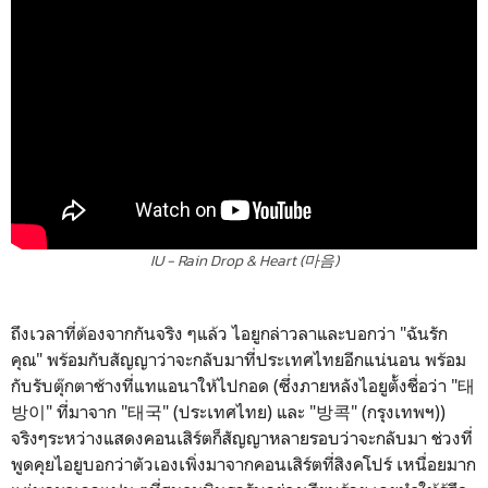
IU - Rain Drop & Heart (마음)
ถึงเวลาที่ต้องจากกันจริง ๆแล้ว ไอยูกล่าวลาและบอกว่า "ฉันรัก
คุณ" พร้อมกับสัญญาว่าจะกลับมาที่ประเทศไทยอีกแน่นอน พร้อม
กับรับตุ๊กตาช้างที่แทแอนาให้ไปกอด (ซึ่งภายหลังไอยูตั้งชื่อว่า "태
방이" ที่มาจาก "태국" (ประเทศไทย) และ "방콕" (กรุงเทพฯ))
จริงๆระหว่างแสดงคอนเสิร์ตก็สัญญาหลายรอบว่าจะกลับมา ช่วงที่
พูดคุยไอยูบอกว่าตัวเองเพิ่งมาจากคอนเสิร์ตที่สิงคโปร์ เหนื่อยมาก