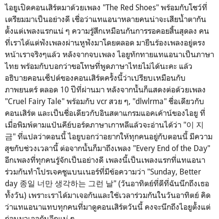
ไอยูเปิดคอนเสิร์ตมาด้วยเพลง "The Red Shoes" พร้อมกับโชว์ที่
เตรียมมาเป็นอย่างดี เชื่อว่าแทแอนาหลายคนน่าจะเสียน้ำตากัน
ตั้งแต่เพลงแรกแน่ ๆ ความรู้สึกเหมือนกันการรอคอยสิ้นสุดลง คน
ที่เราได้แต่ฟังเพลงผ่านหูฟังมาโดยตลอด มายืนร้องเพลงอยู่ตรง
หน้าเราจริงๆแล้ว หลังจากจบเพลง ไอยูทักทายแทแอนาเป็นภาษา
ไทย พร้อมกับบอกว่าขอโทษที่พูดภาษาไทยไม่ได้นะคะ แล้ว
อธิบายคอนเซ็ปต์ของคอนเสิร์ตครั้งนี้ว่าเปรียบเหมือนกับ
ภาพยนตร์ ตลอด 10 ปีที่ผ่านมา หลังจากนั้นก็แสดงต่อด้วยเพลง
"Cruel Fairy Tale" พร้อมกับ vcr สวย ๆ, "dlwlrma" ชื่อเดียวกับ
คอนเสิร์ต และเป็นชื่อเดียวกับอินสตาแกรมแอคเค้าน์ของไอยู ที่
เมื่อพิมพ์ตามแป้นคีย์บอร์ดภาษาเกาหลีแล้วจะอ่านได้ว่า "이 지
금" ที่แปลว่าตอนนี้ ไอยูบอกว่าอยากให้ทุกคนอยู่กับตอนนี้ มีความ
สุขกับช่วงเวลานี้ ต่อจากนั้นก็มาถึงเพลง "Every End of the Day"
อีกเพลงที่ทุกคนรู้จักเป็นอย่างดี เพลงนี้เป็นเพลงแรกที่แทแอนา
ร่วมกันทำโปรเจคชูแบนเนอร์ที่มีข้อความว่า "Sunday, Better
day 종일 너만 생각하는 그런 날" (วันอาทิตย์ที่ดีที่ฉันนึกถึงเธอ
ทั้งวัน) เพราะเราได้มาเจอกันและใช้เวลาร่วมกันในวันอาทิตย์ คิด
ว่าแทแอนาแทบทุกคนที่มาดูคอนเสิร์ตวันนี้ คงจะนึกถึงไอยูตั้งแต่
ก่อนมาเจอกันอีกแน่ ๆ