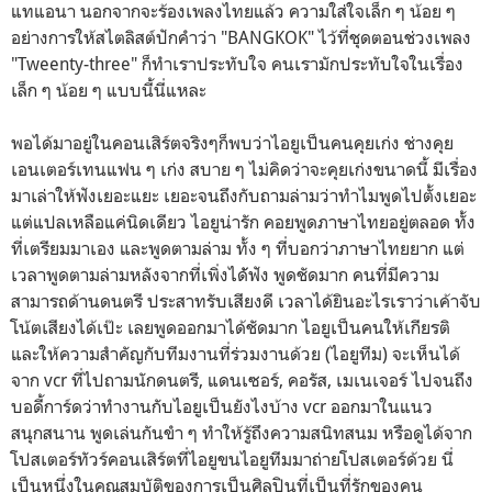
แทแอนา นอกจากจะร้องเพลงไทยแล้ว ความใส่ใจเล็ก ๆ น้อย ๆ
อย่างการให้สไตลิสต์ปักคำว่า "BANGKOK" ไว้ที่ชุดตอนช่วงเพลง
"Tweenty-three" ก็ทำเราประทับใจ คนเรามักประทับใจในเรื่อง
เล็ก ๆ น้อย ๆ แบบนี้นี่แหละ
พอได้มาอยู่ในคอนเสิร์ตจริงๆก็พบว่าไอยูเป็นคนคุยเก่ง ช่างคุย
เอนเตอร์เทนแฟน ๆ เก่ง สบาย ๆ ไม่คิดว่าจะคุยเก่งขนาดนี้ มีเรื่อง
มาเล่าให้ฟังเยอะแยะ เยอะจนถึงกับถามล่ามว่าทำไมพูดไปตั้งเยอะ
แต่แปลเหลือแค่นิดเดียว ไอยูน่ารัก คอยพูดภาษาไทยอยู่ตลอด ทั้ง
ที่เตรียมมาเอง และพูดตามล่าม ทั้ง ๆ ที่บอกว่าภาษาไทยยาก แต่
เวลาพูดตามล่ามหลังจากที่เพิ่งได้ัฟัง พูดชัดมาก คนที่มีความ
สามารถด้านดนตรี ประสาทรับเสียงดี เวลาได้ยินอะไรเราว่าเค้าจับ
โน้ตเสียงได้เป๊ะ เลยพูดออกมาได้ชัดมาก ไอยูเป็นคนให้เกียรติ
และให้ความสำคัญกับทีมงานที่ร่วมงานด้วย (ไอยูทีม) จะเห็นได้
จาก vcr ที่ไปถามนักดนตรี, แดนเซอร์, คอรัส, เมเนเจอร์ ไปจนถึง
บอดี้การ์ดว่าทำงานกับไอยูเป็นยังไงบ้าง vcr ออกมาในแนว
สนุกสนาน พูดเล่นกันขำ ๆ ทำให้รู้ถึงความสนิทสนม หรือดูได้จาก
โปสเตอร์ทัวร์คอนเสิร์ตที่ไอยูขนไอยูทีมมาถ่ายโปสเตอร์ด้วย นี่
เป็นหนึ่งในคุณสมบัติของการเป็นศิลปินที่เป็นที่รักของคน