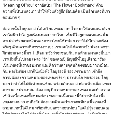
"Meaning Of You" จากอัลบั้ม "The Flower Bookmark" ด้วย
ความที่เป็นเพลงเก่า ทำให้ฟังแล้วรู้สึกย้อนอดีต เป็นอีกเพลงที่เรา
ชอบมาก ๆ
ต่อจากนั้นไอยูบอกว่าได้เตรียมเพลงภาษาไทยมาให้แทแอนาด้วย
เราไม่นึกว่าไอยูจะร้องเพลงภาษาไทย เห็นที่ไอยูถามแทแอนาใน
คาเฟ่ว่าช่วยแนะนำเพลงภาษาไทยให้หน่อย เราก็ไม่นึกว่าจะร้อง
จริงๆ ด้วยความที่ตารางงานยุ่ง เราเลยไม่ได้คาดหวัง น้องบอกว่า
ฝึกซ้อมเพลงนี้มา 1 เดือน หวังว่าจะชอบกัน พอทำนองเพลงขึ้นมา
เราเต็มตื้นไปเลย เพลง "รัก" ของคุณปุ๊ อัญชลีที่ไอยูเลือกมาร้อง
เป็นเพลงที่เราชอบมาก และคิดว่าหลายๆคนก็คงชอบมากเหมือน
กัน พอเริ่มร้อง เราก็นั่งนิ่งฟัง ไอยูร้องดี ร้องเพราะมาก เข้าถึง
อารมณ์และความหมายของเพลงจริง ๆ ประทับใจ พอร้องจบ ไอยู
บอกว่าทำได้ไม่ดีเท่าตอนซ้อม พร้อมกับบอกว่าก่อนที่จะเลือกเพลง
ภาษาต่างประเทศมาร้อง จะดูที่ความหมายของเพลง และทำความ
เข้าใจเนื้อเพลงทั้งหมดก่อน พออ่านเนื้อเพลงนี้ก็ประทับใจ เนื้อ
เพลงสวยมาก จนถึงกับต้องถามตัวเองว่าเราจะเขียนเนื้อเพลงที่
สวยขนาดนี้ได้ไหม พร้อมกับบอกว่าชอบท่อน "แต่ไม่รู้จะขอบคุณ
ไม่รู้ทำอย่างไร ไม่รู้ว่าสิ่งไหน จะยิ่งใหญ่ควรค่าพอ..." เป็นพิเศษ