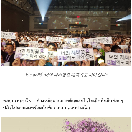
โปรเจคที่สี่: "너의 제비꽃은 태국에도 피어 있다"
พอจบเพลงนี้ vcr ข้างหลังฉายภาพต้นดอกไวโอเล็ตที่กลีบค่อยๆ
ปลิวไปตามลมพร้อมกับข้อความปลอบประโลม