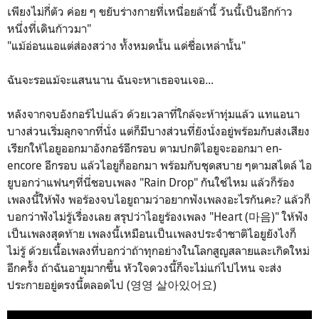
เพียงไม่กี่ตัว ค่อย ๆ ขยับร่างกายที่เหนื่อยล้านี้ วันนี้เป็นอีกก้าว
หนึ่งที่เดินก้าวมา"
"แม้อ่อนแอแต่ส่องสว่าง ทั้งหมดนั้น แด่ชื่อเหล่านั้น"
ฉันจะรอแม้จะแสนนาน ฉันจะหาเธอจนเจอ...
หลังจากจบอังกอร์ไปแล้ว ด้วยเวลาที่ใกล้จะห้าทุ่มแล้ว แทแอนา
บางส่วนเริ่มลุกจากที่นั่ง แต่ก็มีบางส่วนที่ยังนั่งอยู่พร้อมกับส่งเสียง
เรียกให้ไอยูออกมาอังกอร์อีกรอบ ตามปกติไอยูจะออกมา en-
encore อีกรอบ แล้วไอยูก็ออกมา พร้อมกับชุดสบาย ๆตามสไตล์ ไอ
ยูบอกว่าแฟนๆที่นี่ชอบเพลง "Rain Drop" กันใช่ไหม แล้วก็ร้อง
เพลงนี้ให้ฟัง พอร้องจบไอยูถามว่าอยากฟังเพลงอะไรกันคะ? แล้วก็
บอกว่าฟังไม่รู้เรื่องเลย สรุปว่าไอยูร้องเพลง "Heart (마음)" ให้ฟัง
เป็นเพลงสุดท้าย เพลงนี้เหมือนเป็นเพลงประจำชาติไอยูยังไงก็
ไม่รู้ ด้วยเนื้อเพลงที่บอกว่าถ้าทุกอย่างในโลกสูญสลายและเกิดใหม่
อีกครั้ง ถ้าฉันอายุมากขึ้น หัวใจดวงนี้ก็จะไม่แก่ไปไหน จะส่ง
ประกายอยู่ตรงนี้ตลอดไป (영영 살아있어요)