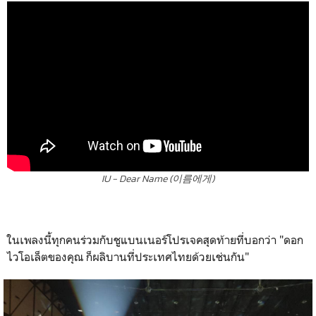
IU - Dear Name (이름에게)
ในเพลงนี้ทุกคนร่วมกับชูแบนเนอร์โปรเจคสุดท้ายที่บอกว่า "ดอก
ไวโอเล็ตของคุณ ก็ผลิบานที่ประเทศไทยด้วยเช่นกัน"