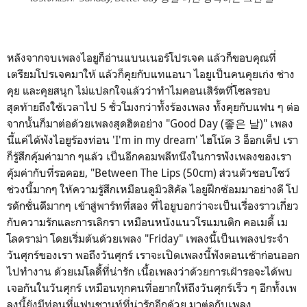
หลังจากจบเพลงไอยูก็อ่านแบนเนอร์โปรเจค แล้วก็ขอบคุณที่
เตรียมโปรเจคมาให้ แล้วก็คุยกับแทแอนา ไอยูเป็นคนคุยเก่ง ช่าง
คุย และคุยสนุก ไม่แปลกใจแล้วว่าทำไมคอนเสิร์ตที่โซลรอบ
สุดท้ายถึงใช้เวลาไป 5 ชั่วโมงกว่าทั้งร้องเพลง ทั้งคุยกับแฟน ๆ ต่อ
จากนั้นก็มาต่อด้วยเพลงสุดฮิตอย่าง "Good Day (좋은 날)" เพลง
นี้แค่ได้ฟังไอยูร้องท่อน 'I'm in my dream' ไฮโน้ต 3 อ็อกเต็ป เรา
ก็รู้สึกคุ้มค่ามาก ๆแล้ว เป็นอีกคอมพลีทนึงในการฟังเพลงของเรา
คุ้มค่ากับที่รอคอย, "Between The Lips (50cm) ส่วนตัวชอบโชว์
ช่วงนี้มากๆ ให้ความรู้สึกเหมือนดูมิวสิคัล ไอยูฝึกซ้อมมาอย่างดี โป
รดักชั่นดีมากๆ เข้าสู่พาร์ทที่สอง ที่ไอยูบอกว่าจะเป็นเรื่องราวเกี่ยว
กับความรักและการเลิกรา เหมือนหนังแนวโรแมนติก คอเมดี้ เม
โลดราม่า โดยเริ่มต้นด้วยเพลง "Friday" เพลงนี้เป็นเพลงประจำ
วันศุกร์ของเรา พอถึงวันศุกร์ เราจะเปิดเพลงนี้ฟังตอนเช้าก่อนออก
ไปทำงาน ด้วยเมโลดี้ที่น่ารัก เนื้อเพลงว่าด้วยการเฝ้ารอจะได้พบ
เจอกันในวันศุกร์ เหมือนทุกคนที่อยากให้ถึงวันศุกร์เร็ว ๆ อีกทั้งเพ
ลงนี้ยังมีท่อนที่แฟนชานท์ที่น่ารักอีกด้วย มาต่อกับเพลง