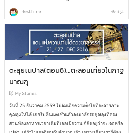
151
RestTime
ตะลุยเนปาล(ตอน6)...ตะลอนเที่ยวในกาฐ
มาณฑุ
My Stories
วันที่ 25 ธันวาคม 2559 ไม่ล้มเลิกความตั้งใจที่จะถ่ายภาพ
คุณลุงให้ได้ เลยรีบตื่นแต่เช้าแล้วลงมาดักรอคุณลุงที่ตรง
ส่วนห้องอาหารเวลาเดิมที่เจอเมื่อวาน ก็คิดอยู่ว่าจะเจอหรือ
เปล่า แต่ถ้าไม่เจอก็พบกันลำบากแล้ว เพราะเดี๋ยวเราก็ต้อง