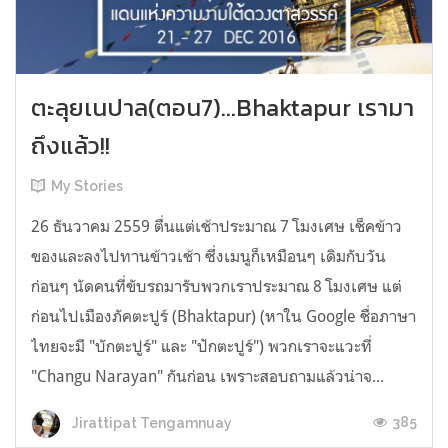
ตะลุยเนปาล(ตอน7)...Bhaktapur เรามา
ถึงแล้ว!!
My Stories
26 ธันวาคม 2559 ตื่นแต่เช้าประมาณ 7 โมงเศษ เช็คข้าว
ของและลงไปทานข้าวเช้า ซึ่งเมนูก็เหมือนๆ เดิมกับวัน
ก่อนๆ นัดคนที่ขับรถมารับพวกเราประมาณ 8 โมงเศษ แต่
ก่อนไปเมืองภัคตะปูร์ (Bhaktapur) (หาใน Google ชื่อภาษา
ไทยจะมี "บักตะปูร์" และ "ปักตะปูร์") พวกเราจะแวะที่
"Changu Narayan" กันก่อน เพราะสอบถามแล้วน่าจ...
385
Jirattipat Tengamnuay