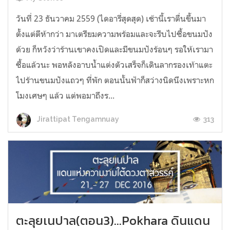
วันที่ 23 ธันวาคม 2559 (ไดอารี่สุดสุด) เช้านี้เราตื่นขึ้นมา
ตั้งแต่ตีห้ากว่า มาเตรียมความพร้อมและจะรีบไปซื้อขนมปัง
ด้วย ก็หวังว่าร้านเขาคงเปิดและมีขนมปังร้อนๆ รอให้เรามา
ซื้อแล้วนะ พอหลังอาบน้ำแต่งตัวเสร็จก็เดินลากรองเท้าแตะ
ไปร้านขนมปังแถวๆ ที่พัก ตอนนั้นฟ้าก็สว่างนิดนึงเพราะหก
โมงเศษๆ แล้ว แต่พอมาถึงร...
313
Jirattipat Tengamnuay
ตะลุยเนปาล(ตอน3)...Pokhara ดินแดน