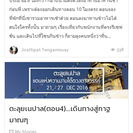
ประมาณ 8 โมงกว่า ก็อาบน้ำแต่งตัวลงมาทานอาหารเช้า
ก่อนพี่ เพราะต้องออกเดินทางตอน 10 โมงตรง ตอนจอง
ที่พักที่นี่เขารวมอาหารเช้าด้วย ตอนลงมาทานข้าวไม่ได้
สนใจใครทั้งนั้น มาถามๆ เรื่องเที่ยวกับพนักงานที่ตรงรีเซฟ
ชั่น และเดินไปที่โซนกินข้าว ก็ถามลุงคนหนึ่งว่าที่น...
538
Jirattipat Tengamnuay
ตะลุยเนปาล(ตอน4)...เดินทางสู่กาฐ
มาณฑุ
My Stories