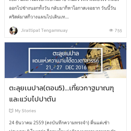
ออกไปข้างนอกทั้งวัน กลับมาก็หาโอกาสเจอยาก วันนี้วัน
คริสต์มาสก็วางแผนไปเดินเท...
755
Jirattipat Tengamnuay
ตะลุยเนปาล(ตอน5)...เที่ยวกาฐมาณฑุ
และแว่บไปปาตัน
My Stories
24 ธันวาคม 2559 (คงบันทึกความทรงจำ) ตื่นแต่เช้า