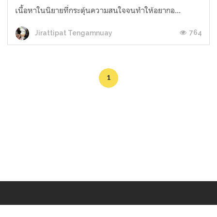
เนื้อหาในนิยายที่กระตุ้นความสนใจจนทำให้อยากอ...
764
Jirattipat Tengamnuay
1
Makers
/
Originals
/
Store
/
Sample
/
Redeem
/
About
/