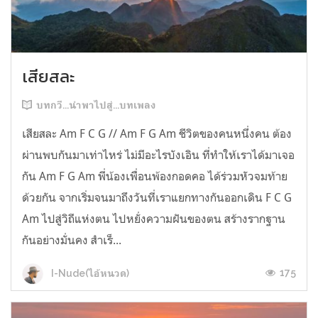
เสียสละ
บทกวี...นำพาไปสู่...บทเพลง
เสียสละ Am F C G // Am F G Am ชีวิตของคนหนึ่งคน ต้อง
ผ่านพบกันมาเท่าไหร่ ไม่มีอะไรบังเอิน ที่ทำให้เราได้มาเจอ
กัน Am F G Am พี่น้องเพื่อนพ้องกอดคอ ได้ร่วมหัวจมท้าย
ด้วยกัน จากเริ่มจนมาถึงวันที่เราแยกทางกันออกเดิน F C G
Am ไปสู่วิถีแห่งตน ไปหยั่งความฝันของตน สร้างรากฐาน
กันอย่างมั่นคง สำเร็...
175
I-Nude(ไอ้หนวด)