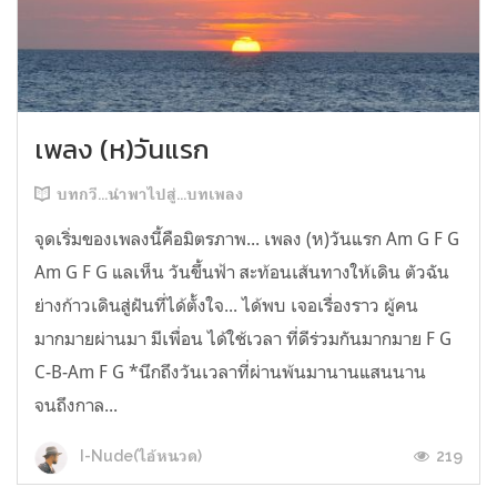
เพลง (ห)วันแรก
บทกวี...นำพาไปสู่...บทเพลง
จุดเริ่มของเพลงนี้คือมิตรภาพ... เพลง (ห)วันแรก Am G F G
Am G F G แลเห็น วันขึ้นฟ้า สะท้อนเส้นทางให้เดิน ตัวฉัน
ย่างก้าวเดินสู่ฝันที่ได้ตั้งใจ... ได้พบ เจอเรื่องราว ผู้คน
มากมายผ่านมา มีเพื่อน ได้ใช้เวลา ที่ดีร่วมกันมากมาย F G
C-B-Am F G *นึกถึงวันเวลาที่ผ่านพ้นมานานแสนนาน
จนถึงกาล...
219
I-Nude(ไอ้หนวด)