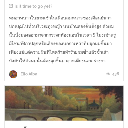
Is it time to go yet?
หมอกหนาวในยามเช้าในเดือนลมหนาวของเดือนธันวา
ปกคลุมไปทั่วบริเวณทุ่งหญ้า บนบ้านสองชั้นตั้งสูง ตัวผม
นั้นนั่งมองออกมาจากกระจกห้องนอนในเวลา 5 โมงเช้าตรู่
มิใช่นาฬิกาปลุกหรือเสียงของนกกาเหว่าที่ปลุกผมขึ้นมา
เพียงแม้แต่ความฝันที่โหดร้ายทำร้ายผมซ้ำแล้วซ้ำเล้า
บังคับให้ตัวผมนั้นต้องลุกขึ้นมาจากเตียงนอน ร่างกา...
438
Elio Alba