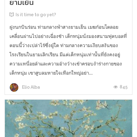
ยามเย็น
Is it time to go yet?
ฝูงนกบินร่อน ท่ามกลางฟ้าสางยามเย็น เมฆก้อนโตลอย
เคลื่อนผ่านไปอย่างเฉื่องช้า เด็กหนุ่มนั่งมองสนามฟุตบอลที่
ตอนนี้ว่างเปล่าไร้ซึ่งผู้ใด ท่ามกลางความเงียบสงันของ
โรงเรียนในยามเลิกเรียน มีแต่เด็กหนุ่มเท่านั้นที่ยังคงอยู่
ความเหนื่อยล้าและความอ้างว้างเข้าครอบงำร่างกายของ
เด็กหนุ่ม เขาสูบลมหายใจเหือกใหญ่อย่า...
845
Elio Alba