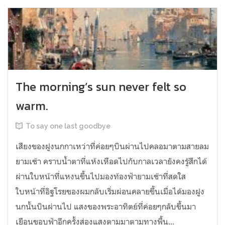
The morning’s sun never felt so
warm.
To say one last goodbye
เสียงของฝูงนกกาเหว่าที่ค่อยๆบินผ่านไปคลอมาตามสายลม
ยามเช้า คราบน้ำตาที่แห้งเหือดไปกับกาลเวลายังคงรู้สึกได้
ผ่านใบหน้าที่แหงนขึ้นไปมองท้องฟ้ายามเช้าที่สดใส
ใบหน้าที่อิฐโรยของผมกลับเริ่มผ่อนคลายขึ้นเมื่อได้มองฝูง
นกนั้นบินผ่านไป แสงของพระอาทิตย์ที่ค่อยๆกลับขึ้นมา
เยือนขอบฟ้าอีกครั้งส่องแสงตามมาตามทางพื้น...