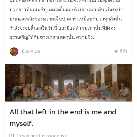
ผมมักจะใช้อธิบายวิธีการดำเนินชีวิตของผม ในทุกความ
ปวดร้าวที่ผมเผชิญ ผมจะยิ้มและหัวเราะตอบมัน เริงระบำ
บนกองเพลิงของความเจ็บปวด ทำเหมือนกับว่าทุกสิ่งนั้น
กำลังจะจบสิ้นลงในวันนี้ และมีแต่ตัวผมเท่านั้นที่ยังคง
สรรเสริญให้กับช่วงเวลาเหล่านั้น ความชิง...
661
Elio Alba
All that left in the end is me and
myself.
To say one last goodbye