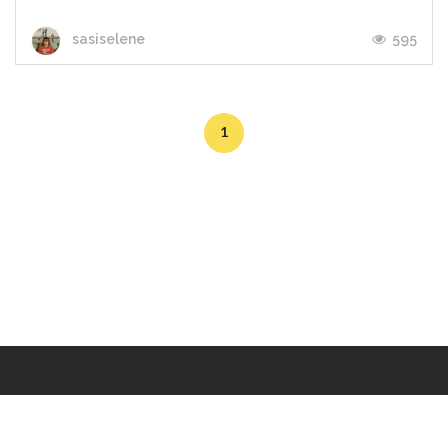
595
sasiselene
1
Makers
/
Originals
/
Store
/
Sample
/
Redeem
/
About
/
Contact
/
Jobs
/