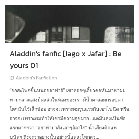
Aladdin's fanfic [Iago x Jafar] : Be
yours 01
Aladdin's Fanfiction
‪“ยกสะโพกขึ้นหน่อยจาฟาร์”‬ ‪เขาค่อยๆเอี้ยวคอหันมาหาผม
ท่ามกลางแสงมืดสลัวในห้องของเรา มีน้ำตาล้อมกรอบตา
โตๆนั่นไว้เล็กน้อย อาจจะเพราะผมรุนแรงกับเขาไปนิด หรือ
อาจจะเพราะผมทำให้เขามีความสุขมาก ..แต่มันคงเป็นข้อ
แรกมากกว่า‬ ‪“อย่าทำมาสั่งเอาๆอิอาโก้”‬ น้ำเสียงติดแห
บนิดๆ ‪ถึงจะว่าอย่างนั้นอย่างนี้แต่สะโพกสว...