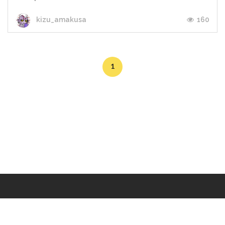
160
kizu_amakusa
1
Makers
/
Originals
/
Store
/
Sample
/
Redeem
/
About
/
Contact
/
Jobs
/