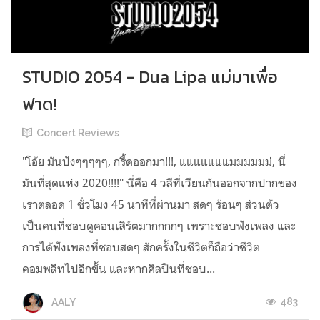
STUDIO 2054 - Dua Lipa แม่มาเพื่อ
ฟาด!
Concert Reviews
"โอ้ย มันปังๆๆๆๆๆ, กรี้ดออกมา!!!, แแแแแแแมมมมมม่, นี่
มันที่สุดแห่ง 2020!!!!" นี่คือ 4 วลีที่เวียนกันออกจากปากของ
เราตลอด 1 ชั่วโมง 45 นาทีที่ผ่านมา สดๆ ร้อนๆ ส่วนตัว
เป็นคนที่ชอบดูคอนเสิร์ตมากกกกๆ เพราะชอบฟังเพลง และ
การได้ฟังเพลงที่ชอบสดๆ สักครั้งในชีวิตก็ถือว่าชีวิต
คอมพลีทไปอีกขั้น และหากศิลปินที่ชอบ...
483
AALY