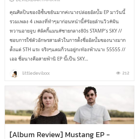
คุณศิลปินของอิชั้นขยันมากค่ะนางปล่อยอัลบั้ม EP มาวันนี้
รวมเพลง 4 เพลงที่ทำๆมาก่อนหน้านี้#ร้อยล้านวิว#ฝัน
หวานอายจูบ #ลัคกี้แมน#ชายกลาง80s STAMP's SKY //
ชอบการใช้ตัวอักษรสามตัวในการตั้งชื่ออัลบั้มของนางมาก
ตั้งแต่ STH แระ จริงๆแตมก็วนอยู่กะท้องฟ้าเนาะ 55555 //
เออ ชื่อนางคือสายฟ้านิ EP นี้เป็น SKY...
212
littledevilxxx
[Album Review] Mustang EP -