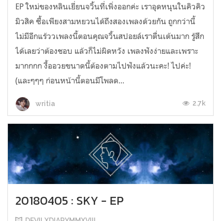
EP ใหม่ของหลินเยี่ยนจวิ้นที่เพิ่งออกค่ะ เราอุดหนุนในคิวคิว
มิวสิค ซื้อเพียงสามหยวนได้ถึงสองเพลงด้วยกัน ถูกกว่านี้
ไม่มีอีกแร้ววเพลงนี้ตอนคุณจวิ้นสปอยล์เราตื่นเต้นมาก รู้สึก
ได้เลยว่าต้องชอบ แล้วก็ไม่ผิดหวัง เพลงฟังง่ายและเพราะ
มากกกก งื้ออวยขนาดนี้ต้องตามไปฟังแล้วนะคะ! ไปค่ะ!
(และๆๆๆ ก่อนหน้านี้ตอนมีโพลด...
2.7k
writia
20180405 : SKY - EP
DEVILXDIARYMMXVIII