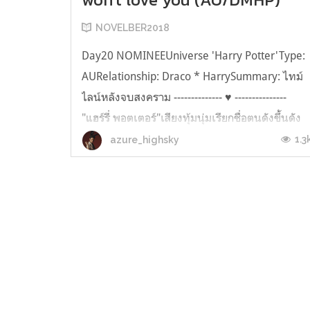
NOVELBER2018
Day20 NOMINEEUniverse 'Harry Potter'Type:
AURelationship: Draco * HarrySummary: ไทม์
ไลน์หลังจบสงคราม -------------- ♥ ---------------
"แฮร์รี่ พอตเตอร์"เสียงทุ้มนุ่มเรียกช่ื่อตนดังขึ้นดัง
ขึ้นหลังเขาเดินออกมาจากการประชุมภาคีได้ไม่
1.3
azure_highsky
นาน แฮร์รี่ พอตเตอร์ เด็กชายผู้รอดชีวิต ผู้กอบกู้
โลกเวทมนตร์หรืออะไรก...