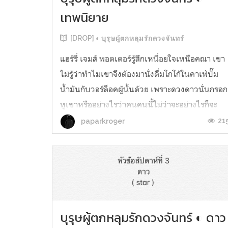
เทพนิยาย
[DROP] ◐ บุรุษผู้ตกหลุมรักดวงจันทร์
แฮร์รี่ เจมส์ พอตเตอร์รู้สึกเหนื่อยใจเหนือคณา เขา
ไม่รู้ว่าทำไมเขาจึงต้องมานั่งดื่มโกโก้ในคาเฟ่ปั๊ม
น้ำมันกับวอร์ล็อคผู้นั้นด้วย เพราะดวงดาวนั่นกรอก
หูเขาหรืออย่างไรว่าคนคนนี้ไม่ว่าจะอย่างไรก็จะ
ต้องปรากฏตัวต่อหน้าเขา และก็ปรากฏต่อหน้าจริง
21
paparkro9er
ๆ เขาเพียงแค่ปั่นจักรยานเพื่อจะเข้าไปซื้อของใน
เมืองให้คุณแม่...
บุรุษผู้ตกหลุมรักดวงจันทร์ ◐ ดาว