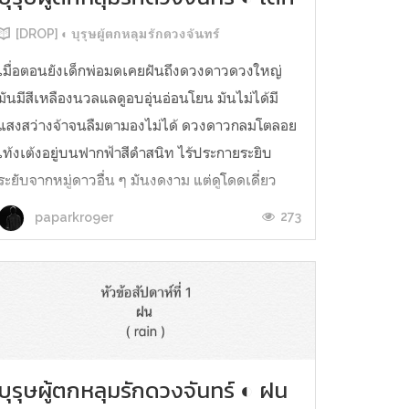
[DROP] ◐ บุรุษผู้ตกหลุมรักดวงจันทร์
เมื่อตอนยังเด็กพ่อมดเคยฝันถึงดวงดาวดวงใหญ่
มันมีสีเหลืองนวลแลดูอบอุ่นอ่อนโยน มันไม่ได้มี
แสงสว่างจ้าจนลืมตามองไม่ได้ ดวงดาวกลมโตลอย
เท้งเต้งอยู่บนฟากฟ้าสีดำสนิท ไร้ประกายระยิบ
ระยับจากหมู่ดาวอื่น ๆ มันงดงาม แต่ดูโดดเดี่ยว
เหลือเกิน ดวงดาวดวงใหญ่นั้นที่เขารู้จักมันในชื่อ
273
paparkro9er
ของดวงจันทร์ เดรโกคิดว่าตัวเ...
บุรุษผู้ตกหลุมรักดวงจันทร์ ◐ ฝน