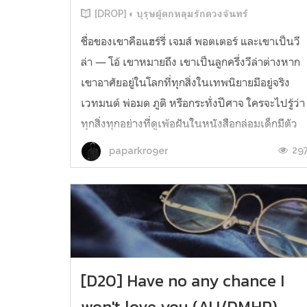
[DROP] ◐ บุรุษผู้ตกหลุมรักดวงจันทร์
ชื่อของเขาคือแฮร์รี่ เจมส์ พอตเตอร์ และเขาเป็นวี
ล่า — โอ้ เขาหมายถึง เขาเป็นลูกครึ่งวีล่าต่างหาก
เขาอาศัยอยู่ในโลกที่ทุกสิ่งในเทพนิยายมีอยู่จริง
เวทมนต์ พ่อมด ภูติ หรือกระทั่งปีศาจ ใครจะไปรู้ว่า
ทุกสิ่งทุกอย่างที่ดูเพ้อฝันในหนังสือกล่อมเด็กมีตัว
ตนอยู่จริง และพวกเขาเหล่านั้นอาศัยปะปนอยู่ร่วม
29
paparkro9er
กับมน...
[D20] Have no any chance I
won't love you (AU/DMHP)