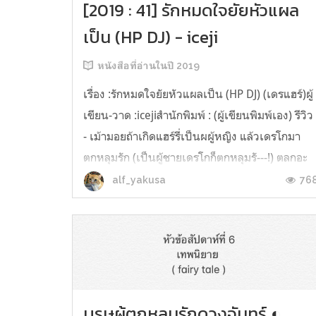
[2019 : 41] รักหมดใจยัยหัวแผล
เป็น (HP DJ) - iceji
หนังสือที่อ่านในปี 2019
เรื่อง :รักหมดใจยัยหัวแผลเป็น (HP DJ) (เดรแฮร์)ผู้
เขียน-วาด :icejiสำนักพิมพ์ : (ผู้เขียนพิมพ์เอง) รีวิว
- เม้ามอยถ้าเกิดแฮร์รี่เป็นผผู้หญิง แล้วเดรโกมา
ตกหลุมรัก (เป็นผู้ชายเดรโกก็ตกหลุมรั---!) ตลกอะ
แต่สั้นจัง แง นังแฮร์รี่ร้ายๆอะ บริหารเสน่ห์เก่งสุดๆ
76
alf_yakusa
ชอบความพ่อแม่ของรอนเฮิร์ม น่ารัก ส่วนนี้คือคติ..
บุรุษผู้ตกหลุมรักดวงจันทร์ ◐