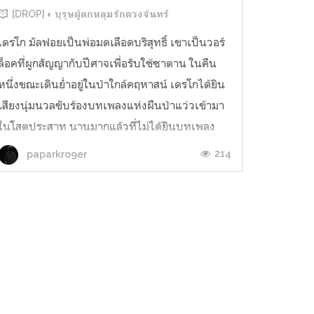
[DROP] ◐ บุรุษผู้ตกหลุมรักดวงจันทร์
เดรโก มัลฟอยเป็นพ่อมดเลือดบริสุทธิ์ เขาเป็นวอร์
ล็อคที่ผูกสัญญากับปีศาจเพื่อรับใช้ซาตาน ในคืน
หนึ่งขณะเดินย่ำอยู่ในป่าใกล้คฤหาสน์ เดรโกได้ยิน
เสียงนุ่มนวลขับร้องบทเพลงแห่งผืนป่าแว่วเข้ามา
ในโสตประสาท นานมากแล้วที่ไม่ได้ยินบทเพลง
แห่งชีวิตบทนี้ เขาอดไม่ได้ที่จะเปลี่ยนเป้าหมาย
214
paparkro9er
จากการเก็บสมุนไพรไปเป็นค้...