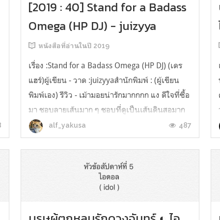
[2019 : 40] Stand for a Badass
Omega (HP DJ) - juizyya
หนังสือที่อ่านในปี 2019
เรื่อง :Stand for a Badass Omega (HP DJ) (เดร
แฮร์)ผู้เขียน - วาด :juizyyaสำนักพิมพ์ : (ผู้เขียน
พิมพ์เอง) รีวิว - เม้ามอยน่ารักมากกกก แง ดีใจที่ซื้อ
มา ชอบลายเส้นมาก ๆ ชอบที่ดูเป็นเส้นดินสอมาก
แฮร์รี่ก็เป้วจังโว้ย เป็นโอเมกานักเลง คิดว่ากลัวหรอ
8
487
alf_yakusa
.
เข้ามาเด้!! แบบนั้น ส่วนมัลฟอลเป็นเอ็นดูมาก โถ
น่างสาน...
บุรุษผู้ตกหลุมรักดวงจันทร์ ◐ ไอ