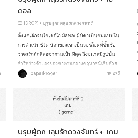
ดอล
[DROP] ◐ บุรุษผู้ตกหลุมรักดวงจันทร์
ตั้งแต่เล็กจนโตเดรโก มัลฟอยมีบิดาเป็นต้นแบบใน
การดำเนินชีวิต บิดาของเขาเป็นวอร์ล็อคที่ขึ้นชื่อ
ว่าจงรักภักดีต่อซาตานเป็นที่สุด ถึงขนาดมีรูปปั้น
สำริดร่างจำแลงของซาตานกลางคฤหาสน์เสียด้วย
ซ้ำ ว่ากันว่าหากซาตานปรากฏตัวให้วอร์ล็อกหรือ
5
236
paparkro9er
แม่มดที่ไหนได้เห็นแล้วมอบหมายภารกิจให้ก็จะ
ถือว่าคนคนนั้นได้รับการยอมรั...
บุรุษผู้ตกหลุมรักดวงจันทร์ ◐ เกม