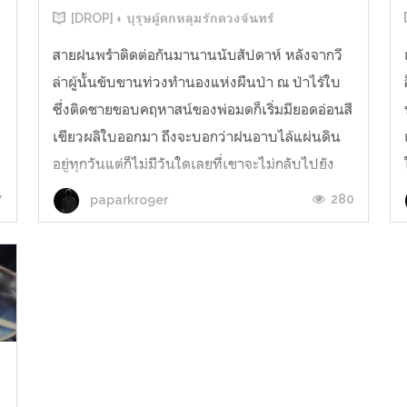
[DROP] ◐ บุรุษผู้ตกหลุมรักดวงจันทร์
สายฝนพรำติดต่อกันมานานนับสัปดาห์ หลังจากวี
ล่าผู้นั้นขับขานท่วงทำนองแห่งผืนป่า ณ ป่าไร้ใบ
ซึ่งติดชายขอบคฤหาสน์ของพ่อมดก็เริ่มมียอดอ่อนสี
เขียวผลิใบออกมา ถึงจะบอกว่าฝนอาบไล้แผ่นดิน
อยู่ทุกวันแต่ก็ไม่มีวันใดเลยที่เขาจะไม่กลับไปยัง
ต้นไม้ใหญ่โตที่ลานโล่งแห่งนั้น กลับไปเพียงเพื่อ
7
280
paparkro9er
หวังจะได้พบกับโฉมงามอีกส...