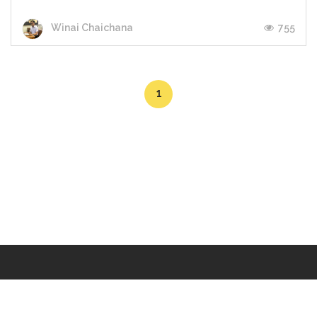
755
Winai Chaichana
1
Makers
/
Originals
/
Store
/
Sample
/
Redeem
/
About
/
Contact
/
Jobs
/