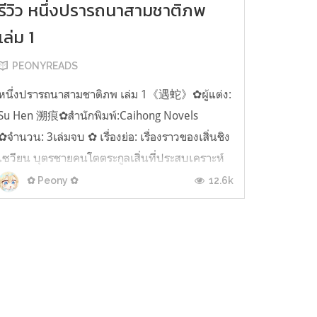
รีวิว หนึ่งปรารถนาสามชาติภพ
เล่ม 1
PEONYREADS
หนึ่งปรารถนาสามชาติภพ เล่ม 1《遇蛇》✿ผู้แต่ง:
Su Hen 溯痕✿สำนักพิมพ์:Caihong Novels
✿จำนวน: 3เล่มจบ ✿ เรื่องย่อ: เรื่องราวของเสิ่นชิง
เซวียน บุตรชายคนโตตระกูลเสิ่นที่ประสบเคราะห์
ร้ายในวัยเยาว์จนกลายเป็นใบ้และไม่อาจเดินเหิน
12.6k
✿ Peony ✿
ได้อย่างคนปกติ กระทั่งยามบ่ายวันหนึ่งเขาบังเอิญ
สาดน้ำร้อนไปโดนงูจึงถูกมันกัดเข้า ...