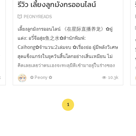
รีวิว เลี้ยงลูกมังกรออนไลน์
PEONYREADS
เลี้ยงลูกมังกรออนไลน์ 《在星际直播养龙》✿ผู้
แต่ง: อวี๋จือสุ่ย鱼之水✿สำนักพิมพ์:
ษ
Caihong✿จำนวน:2เล่มจบ ✿เรื่องย่อ ผู้มีพลังวิเศษ
ร
สุดแข็งแกร่งในยุควันสิ้นโลกอย่างเสิ่นเหมียน ไม่
คิดเลยเลยว่าตนเองจะทะลุมิติเข้ามาอยู่ในร่างของ
ครูใหญ่โอเมก้าในศูนย์พัฒนาเด็กเล็ก พ่วงตำแหน่ง
k
10.3k
✿ Peony ✿
สตรีมในยุคดาราจักรที่มีเพื่อนร่วมจักรวาลเป...
1