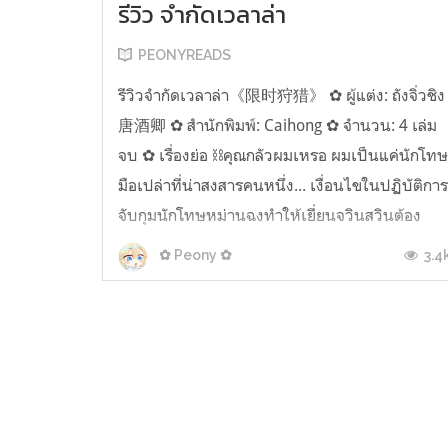
รีวิว จำกัดเวลาล่า
PEONYREADS
รีวิวจำกัดเวลาล่า《限时狩猎》 ✿ ผู้แต่ง: ถังจิ่วชิง
唐酒卿 ✿ สำนักพิมพ์: Caihong ✿ จำนวน: 4 เล่ม
จบ ✿ เรื่องย่อ ⛓️คุณกลัวผมเหรอ ผมเป็นแค่นักโท
มือเปล่าที่น่าสงสารคนหนึ่ง... เงื่อนไขในปฏิบัติกา
จับกุมนักโทษหม่านฉงทำให้เยี่ยนจวินสวินต้อง
โคจรมาพบกับสือซานเหยียนหรือรหัส01AE86อดีต
3.4
✿ Peony ✿
สไนเปอร์ระดับแนวหน้าของกองกำลั...