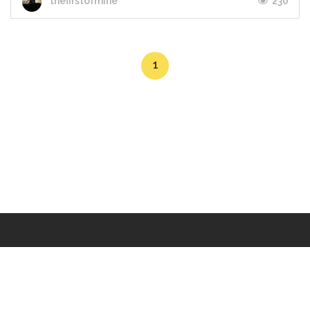
230
thefirstofmine
1
Makers
/
Originals
/
Store
/
Sample
/
Redeem
/
About
/
Contact
/
Jobs
/
Copyrights © 2015 All Rights Reserved by Minimore
ภาพและเนื้อหาในเว็บไซต์นี้เป็นงานมีลิขสิทธิ์ ห้ามทำซ้ำหรือดัดแปลง