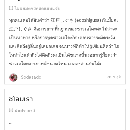
ไม่มีลิมิตชีวิตติดแอ๊บแจ๊บ
ทุกคนเคยได้ยินคำว่า 江戸しぐさ (edoshigusa) กันมั้ยคะ
江戸しぐさ คือมารยาทพื้นฐานของชาวเอโดะค่ะ ไม่ว่าจะ
เป็นท่าทาง หรือการพูดชาวเอโดะก็จะค่อนข้างระมัดระวัง
และคิดถึงผู้อื่นอยู่เสมอเลย จนบางทีก็ทำให้ผู้เขียนคิดว่า โอ
โหทำไมเค้าถึงได้คิดถึงคนอื่นได้ขนาดนี้นะอยากรู้มั้ยคะว่า
ชาวเอโดะมารยาทดีขนาดไหน มาลองอ่านกันได้เ...
1.4k
Sodasado
ชโลมเรา
ฝนปรายรวี
...