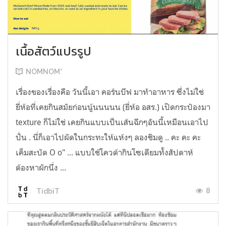
เนื้อสัตว์แปรรูป
NOMNOM*
เรื่องของเรื่องคือ วันนี้เอา คอร์นบีฟ มาทำอาหาร ซึ่งไม่ใช่
ยี่ห้อที่เคยกินสมัยก่อนนู้นนนนน (ยี่ห้อ อสร.) เปิดกระป๋องมา
texture ก็ไม่ใช่ เคยกินแบบเป็นเส้นฉีกๆอันนี้เหมือนเอาไป
ปั่น . นี่ก็เอาไปผัดในกระทะให้แห้งๆ ลองชิมดู .. คะ คะ คะ
เค็มสะบัด O o" ... แบบใช้โควต้ากินโซเดียมทั้งสัปดาห์
ต้องหาผักนึ่ง ...
8
TidbiT