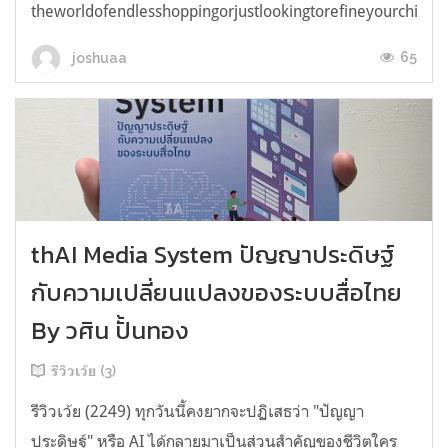
theworldofendlesshoppingorjustlookingtorefineyourchicken
65
joshuaa
thAI Media System ปัญญาประดิษฐ์
กับความเปลี่ยนแปลงของระบบสื่อไทย
By วศิน ปั้นทอง
รีวิวเว้ย (3)
รีวิวเว้ย (2249) ทุกวันนี้คงยากจะปฏิเสธว่า "ปัญญา
ประดิษฐ์" หรือ AI ได้กลายมาเป็นส่วนสำคัญของชีวิตใคร