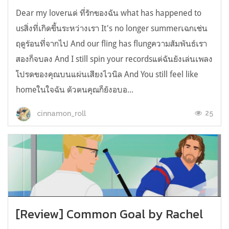
Dear my loverแด่ ที่รักของฉัน what has happened to
usสิ่งที่เกิดขึ้นระหว่างเรา It's no longer summerเฉกเช่น
ฤดูร้อนที่จากไป And our fling has flungความสัมพันธ์เรา
สองก็จบลง And I still spin your recordsแต่ฉันยังเล่นเพลง
โปรดของคุณบนแผ่นเสียงไวนิล And You still feel like
homeในใจฉัน ตัวตนคุณก็ยังอบอ...
25
cinnamon_roll
[Review] Common Goal by Rachel