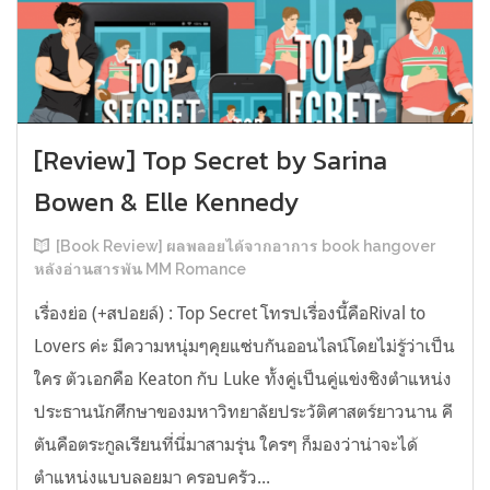
[Review] Top Secret by Sarina
Bowen & Elle Kennedy
[Book Review] ผลพลอยได้จากอาการ book hangover
หลังอ่านสารพัน MM Romance
เรื่องย่อ (+สปอยล์) : Top Secret โทรปเรื่องนี้คือRival to
Lovers ค่ะ มีความหนุ่มๆคุยแซ่บกันออนไลน์โดยไม่รู้ว่าเป็น
ใคร ตัวเอกคือ Keaton กับ Luke ทั้งคู่เป็นคู่แข่งชิงตำแหน่ง
ประธานนักศึกษาของมหาวิทยาลัยประวัติศาสตร์ยาวนาน คี
ตันคือตระกูลเรียนที่นี่มาสามรุ่น ใครๆ ก็มองว่าน่าจะได้
ตำแหน่งแบบลอยมา ครอบครัว...