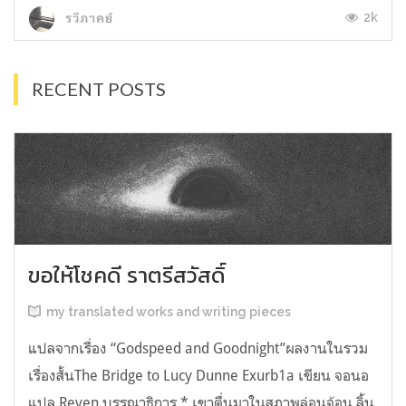
2k
รวีภาคย์
RECENT POSTS
ขอให้โชคดี ราตรีสวัสดิ์
my translated works and writing pieces
แปลจากเรื่อง “Godspeed and Goodnight”ผลงานในรวม
เรื่องสั้นThe Bridge to Lucy Dunne Exurb1a เขียน จอนอ
แปล Reven บรรณาธิการ * เขาตื่นมาในสภาพล่อนจ้อน ลิ้น