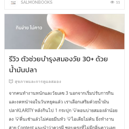
11
SALMONBOOKS
รีวิว ตัวช่วยบำรุงสมองวัย 30+ ด้วย
น้ำมันปลา
สุขภาพและการดูแลสมอง
จากคนทำงานหนักและวัยเลข 3 นอกจากเริ่มปรับการกิน
และงดหน้าจอในวันหยุดแล้ว เราเลือกเสริมด้วยน้ำมัน
ปลาKLARITY หลังกินไป 1 กระปุก 💡ตอนบ่ายสมองล้าน้อย
ลง 💡ตื่นเช้าแล้วไม่ค่อยมึนหัว 💡ไอเดียไม่ตัน ยิ่งทำงาน
สาย Content แนะนำว่าควรมี ชอบตรงที่ไม่มีกลิ่นคาวเลย