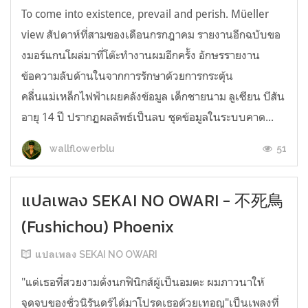
To come into existence, prevail and perish. Müeller
view สัปดาห์ที่สามของเดือนกรกฎาคม รายงานอีกฉบับขอ
งมอร์แกนโผล่มาที่โต๊ะทำงานผมอีกครั้ง อักษรรายงาน
ข้อความลับด้านในจากการรักษาด้วยการกระตุ้น
คลื่นแม่เหล็กไฟฟ้าเผยคลังข้อมูล เด็กชายนาม ลูเซียน บีสัน
อายุ 14 ปี ปรากฏผลลัพธ์เป็นลบ ชุดข้อมูลในระบบคาด...
51
wallflowerblu
แปลเพลง SEKAI NO OWARI - 不死鳥
(Fushichou) Phoenix
แปลเพลง SEKAI NO OWARI
"แด่เธอที่สวยงามดั่งนกฟินิกส์ผู้เป็นอมตะ ผมภาวนาให้
จุดจบของชั่วนิรันดร์ได้มาโปรดเธอด้วยเทอญ"เป็นเพลงที่