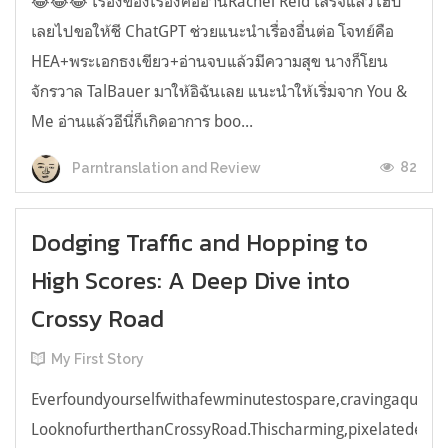
😂😂😂 เรื่องของเรื่องคืออ่านRachel Reid เสร็จแล้วไฮป์
เลยไปขอให้ชี ChatGPT ช่วยแนะนำเรื่องอื่นต่อ โจทย์คือ
HEA+พระเอกธงเขียว+อ่านจบแล้วมีความสุข นางก็โยน
จักรวาล TalBauer มาให้อิฉันเลย แนะนำให้เริ่มจาก You &
Me อ่านแล้วอีนี่ก็เกิดอาการ boo...
82
Parntranslation and Review
Dodging Traffic and Hopping to
High Scores: A Deep Dive into
Crossy Road
My First Story
Everfoundyourselfwithafewminutestospare,cravingaquick,e
LooknofurtherthanCrossyRoad.Thischarming,pixelatedendl