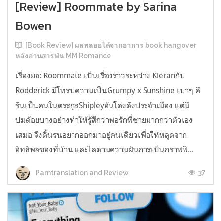
[Review] Roommate by Sarina
Bowen
[Book Review] ผลพลอยได้จากอาการ book hangover
หลังอ่านสารพัน MM Romance
เรื่องย่อ: Roommate เป็นเรื่องราวระหว่าง Kieranกับ
Rodderick มีโทรปความเป็นGrumpy x Sunshine เบาๆ คี
รันเป็นคนในตระกูลShipleyอันโด่งดังประจำเมือง แต่มี
ปมด้อยบางอย่างทำให้รู้สึกว่าพ่อรักพี่ชายมากกว่าตัวเอง
เสมอ จึงดิ้นรนอยากออกมาอยู่คนเดียวเพื่อให้หลุดจาก
อิทธิพลของที่บ้าน และไล่ตามความฝันการเป็นกราฟฟิ...
37
Parntranslation and Review