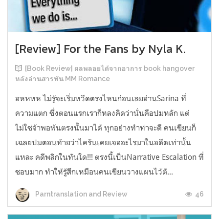
[Review] For the Fans by Nyla K.
[Book Review] ผลพลอยได้จากอาการ book hangover
หลังอ่านสารพัน MM Romance
อหหหห ไม่รู้จะเริ่มหวีดตรงไหนก่อนเลยอ่านSarina ที่
ความแตก ซึ่งตอนแรกเราก็หลงคิดว่านั่นคือปมหลัก แต่
ไม่ใช่จ้าพอพ้นตรงนั้นมาได้ ทุกอย่างทำท่าจะดี คนเขียนก็
เฉลยปมตอนท้ายว่าไครันเคยเจออะไรมาในอดีตเท่านั้น
แหละ คดีพลิกในทันใด!!! ตรงนี้เป็นNarrative Escalation ที่
ชอบมาก ทำให้รู้สึกเหมือนคนเขียนวางแผนไว้ตั...
46
Parntranslation and Review