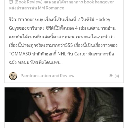
[Book Review] ผลพลอยได้จากอาการ book hangover
หลังอ่านสารพัน MM Romance
รีวิว:I'm Your Guy เรื่องนี้เป็นเรื่องที่ 2 ในซีรีส์ Hockey
Guysของซารินาค่ะ ซีรีส์นี้มีทั้งหมด 4 เล่ม แต่สามารถอ่าน
แยกกันได้เราหยิบเล่มนี้มาอ่านก่อน เพราะเอไอแนะนำว่า
เรื่องนี้น่าจะถูกจริตเรามากกว่า555 เรื่องนี้เป็นเรื่องราวของ
TOMMASO นักกีฬาฮอกกี้ NHL กับ Carter มัณฑนากรมือ
ฉมัง ทอมมาโซเพิ่งโดนเทร...
34
Parntranslation and Review