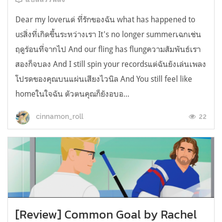
Dear my loverแด่ ที่รักของฉัน what has happened to
usสิ่งที่เกิดขึ้นระหว่างเรา It's no longer summerเฉกเช่น
ฤดูร้อนที่จากไป And our fling has flungความสัมพันธ์เรา
สองก็จบลง And I still spin your recordsแต่ฉันยังเล่นเพลง
โปรดของคุณบนแผ่นเสียงไวนิล And You still feel like
homeในใจฉัน ตัวตนคุณก็ยังอบอ...
22
cinnamon_roll
[Review] Common Goal by Rachel