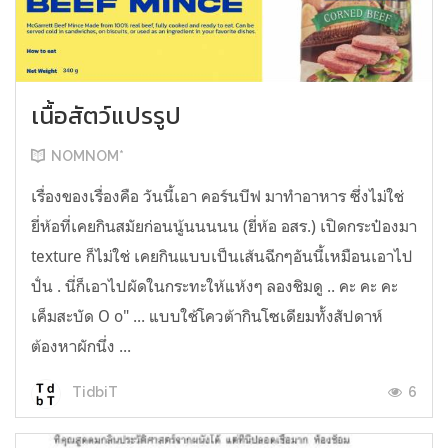
เนื้อสัตว์แปรรูป
NOMNOM*
เรื่องของเรื่องคือ วันนี้เอา คอร์นบีฟ มาทำอาหาร ซึ่งไม่ใช่
ยี่ห้อที่เคยกินสมัยก่อนนู้นนนนน (ยี่ห้อ อสร.) เปิดกระป๋องมา
texture ก็ไม่ใช่ เคยกินแบบเป็นเส้นฉีกๆอันนี้เหมือนเอาไป
ปั่น . นี่ก็เอาไปผัดในกระทะให้แห้งๆ ลองชิมดู .. คะ คะ คะ
เค็มสะบัด O o" ... แบบใช้โควต้ากินโซเดียมทั้งสัปดาห์
ต้องหาผักนึ่ง ...
6
TidbiT