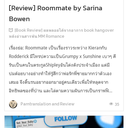
[Review] Roommate by Sarina
Bowen
[Book Review] ผลพลอยได้จากอาการ book hangover
หลังอ่านสารพัน MM Romance
เรื่องย่อ: Roommate เป็นเรื่องราวระหว่าง Kieranกับ
Rodderick มีโทรปความเป็นGrumpy x Sunshine เบาๆ คี
รันเป็นคนในตระกูลShipleyอันโด่งดังประจำเมือง แต่มี
ปมด้อยบางอย่างทำให้รู้สึกว่าพ่อรักพี่ชายมากกว่าตัวเอง
เสมอ จึงดิ้นรนอยากออกมาอยู่คนเดียวเพื่อให้หลุดจาก
อิทธิพลของที่บ้าน และไล่ตามความฝันการเป็นกราฟฟิ...
35
Parntranslation and Review