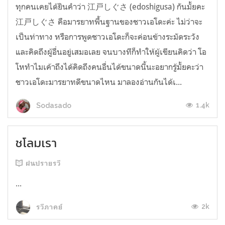
ทุกคนเคยได้ยินคำว่า 江戸しぐさ (edoshigusa) กันมั้ยคะ
江戸しぐさ คือมารยาทพื้นฐานของชาวเอโดะค่ะ ไม่ว่าจะ
เป็นท่าทาง หรือการพูดชาวเอโดะก็จะค่อนข้างระมัดระวัง
และคิดถึงผู้อื่นอยู่เสมอเลย จนบางทีก็ทำให้ผู้เขียนคิดว่า โอ
โหทำไมเค้าถึงได้คิดถึงคนอื่นได้ขนาดนี้นะอยากรู้มั้ยคะว่า
ชาวเอโดะมารยาทดีขนาดไหน มาลองอ่านกันได้เ...
1.4k
Sodasado
ชโลมเรา
ฝนปรายรวี
...
2k
รวีภาคย์