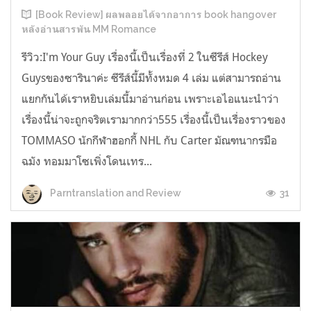
[Book Review] ผลพลอยได้จากอาการ book hangover
หลังอ่านสารพัน MM Romance
รีวิว:I'm Your Guy เรื่องนี้เป็นเรื่องที่ 2 ในซีรีส์ Hockey
Guysของซารินาค่ะ ซีรีส์นี้มีทั้งหมด 4 เล่ม แต่สามารถอ่าน
แยกกันได้เราหยิบเล่มนี้มาอ่านก่อน เพราะเอไอแนะนำว่า
เรื่องนี้น่าจะถูกจริตเรามากกว่า555 เรื่องนี้เป็นเรื่องราวของ
TOMMASO นักกีฬาฮอกกี้ NHL กับ Carter มัณฑนากรมือ
ฉมัง ทอมมาโซเพิ่งโดนเทร...
31
Parntranslation and Review