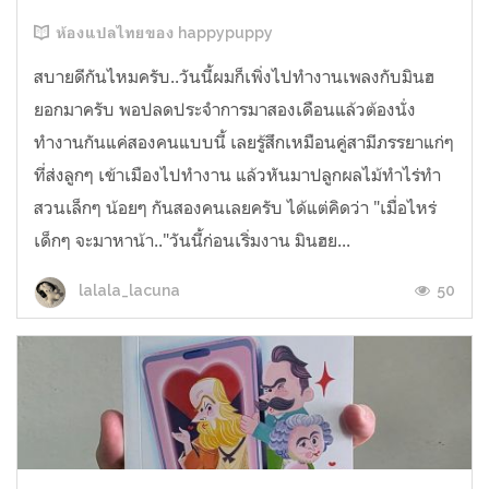
ห้องแปลไทยของ happypuppy
สบายดีกันไหมครับ..วันนี้ผมก็เพิ่งไปทำงานเพลงกับมินฮ
ยอกมาครับ พอปลดประจำการมาสองเดือนแล้วต้องนั่ง
ทำงานกันแค่สองคนแบบนี้ เลยรู้สึกเหมือนคู่สามีภรรยาแก่ๆ
ที่ส่งลูกๆ เข้าเมืองไปทำงาน แล้วหันมาปลูกผลไม้ทำไร่ทำ
สวนเล็กๆ น้อยๆ กันสองคนเลยครับ ได้แต่คิดว่า "เมื่อไหร่
เด็กๆ จะมาหาน้า.."วันนี้ก่อนเริ่มงาน มินฮย...
50
lalala_lacuna