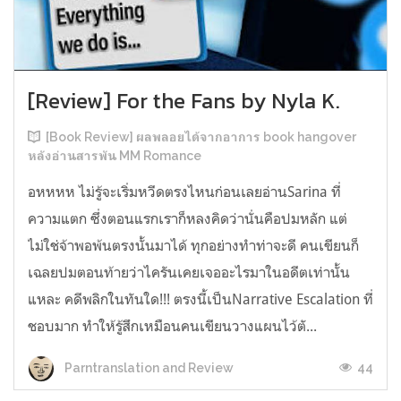
[Review] For the Fans by Nyla K.
[Book Review] ผลพลอยได้จากอาการ book hangover
หลังอ่านสารพัน MM Romance
อหหหห ไม่รู้จะเริ่มหวีดตรงไหนก่อนเลยอ่านSarina ที่
ความแตก ซึ่งตอนแรกเราก็หลงคิดว่านั่นคือปมหลัก แต่
ไม่ใช่จ้าพอพ้นตรงนั้นมาได้ ทุกอย่างทำท่าจะดี คนเขียนก็
เฉลยปมตอนท้ายว่าไครันเคยเจออะไรมาในอดีตเท่านั้น
แหละ คดีพลิกในทันใด!!! ตรงนี้เป็นNarrative Escalation ที่
ชอบมาก ทำให้รู้สึกเหมือนคนเขียนวางแผนไว้ตั...
44
Parntranslation and Review