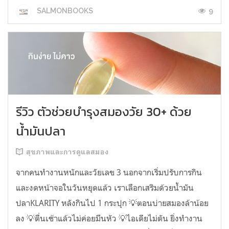
9
SALMONBOOKS
รีวิว ตัวช่วยบำรุงสมองวัย 30+ ด้วย
น้ำมันปลา
สุขภาพและการดูแลสมอง
จากคนทำงานหนักและวัยเลข 3 นอกจากเริ่มปรับการกิน
และงดหน้าจอในวันหยุดแล้ว เราเลือกเสริมด้วยน้ำมัน
ปลาKLARITY หลังกินไป 1 กระปุก 💡ตอนบ่ายสมองล้าน้อย
ลง 💡ตื่นเช้าแล้วไม่ค่อยมึนหัว 💡ไอเดียไม่ตัน ยิ่งทำงาน