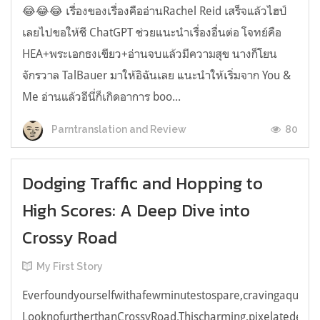
😂😂😂 เรื่องของเรื่องคืออ่านRachel Reid เสร็จแล้วไฮป์
เลยไปขอให้ชี ChatGPT ช่วยแนะนำเรื่องอื่นต่อ โจทย์คือ
HEA+พระเอกธงเขียว+อ่านจบแล้วมีความสุข นางก็โยน
จักรวาล TalBauer มาให้อิฉันเลย แนะนำให้เริ่มจาก You &
Me อ่านแล้วอีนี่ก็เกิดอาการ boo...
80
Parntranslation and Review
Dodging Traffic and Hopping to
High Scores: A Deep Dive into
Crossy Road
My First Story
Everfoundyourselfwithafewminutestospare,cravingaquick,e
LooknofurtherthanCrossyRoad.Thischarming,pixelatedendl