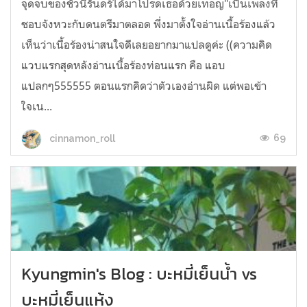
จุดจบของชั่วนิรันดร์ได้มาโปรดเธอด้วยเทอญ"เป็นเพลงที่
ชอบจังหวะกับดนตรีมาตลอด พึ่งมาตั้งใจอ่านเนื้อร้องแล้ว
เห็นว่าเนื้อร้องน่าสนใจดีเลยอยากมาแปลดูค่ะ ((ความคิด
แวบแรกสุดหลังอ่านเนื้อร้องท่อนแรก คือ แอบ
แปลกๆ555555 ตอนแรกคิดว่าตัวเองอ่านผิด แต่พอเข้า
ใจเน...
69
cinnamon_roll
Kyungmin's Blog : บะหมี่เย็นน้ำ vs
บะหมี่เย็นแห้ง