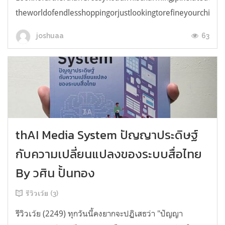
theworldofendlesshoppingorjustlookingtorefineyourchicken
63
joshuaa
thAI Media System ปัญญาประดิษฐ์
กับความเปลี่ยนแปลงของระบบสื่อไทย
By วศิน ปั้นทอง
รีวิวเว้ย (3)
รีวิวเว้ย (2249) ทุกวันนี้คงยากจะปฏิเสธว่า "ปัญญา