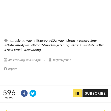
#music
#เพลง
#ฟังเพลง
#รีวิวเพลง
#Song
#songreview
#GabrielleAplin
#WhatMusicImListening
#track
#salute
#Tez
#NewTrack
#NewSong
8th February 2018, 2:18 pm
thefirstofmine
Report
596
SUBSCRIBE
VIEWS