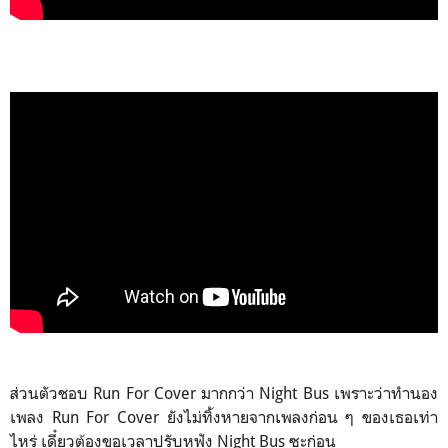
ส่วนตัวชอบ Run For Cover มากกว่า Night Bus เพราะว่าทำนอง
เพลง Run For Cover ยังไม่ทิ้งหายจากเพลงก่อน ๆ ของเธอเท่า
ไหร่ เดี๋ยวต้องขอเวลาปรับหูฟัง Night Bus ซะก่อน