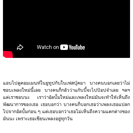
แอบไปดูคอมเมนท์ในยูทูปกับในเฟสบุ๊คมา บางคนบอกเลยว่าไม่
ชอบเพลงใหม่นี้เลย บางคนก็กลัวว่าแก๊บบี้จะไปป๊อปจ๋าเลย ฯลฯ
แต่เราชอบนะ เราว่าอัลบั้มใหม่และเพลงใหม่มันจะทำให้เห็นถึง
พัฒนาการของเธอ เธอบอกว่า บางคนก็บอกเธอว่าเพลงเธอแปลก
ไปจากอัลบั้มก่อน ๆ แต่เธอบอกว่าเธอไม่เห็นถึงความแตกต่างของ
มันนะ เพราะเธอเขียนเพลงอยู่ทุกวัน