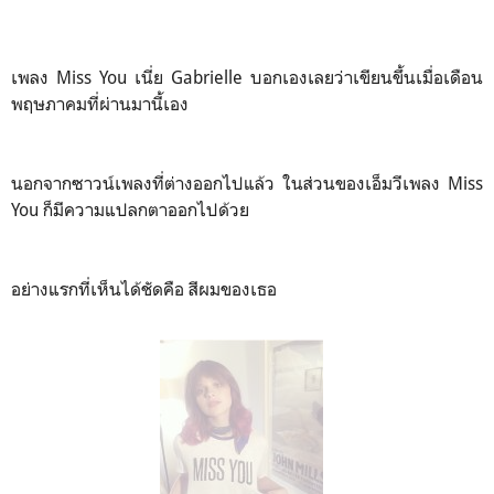
เพลง Miss You เนี่ย Gabrielle บอกเองเลยว่าเขียนขึ้นเมื่อเดือน
พฤษภาคมที่ผ่านมานี้เอง
นอกจากซาวน์เพลงที่ต่างออกไปแล้ว ในส่วนของเอ็มวีเพลง Miss
You ก็มีความแปลกตาออกไปด้วย
อย่างแรกที่เห็นได้ชัดคือ สีผมของเธอ