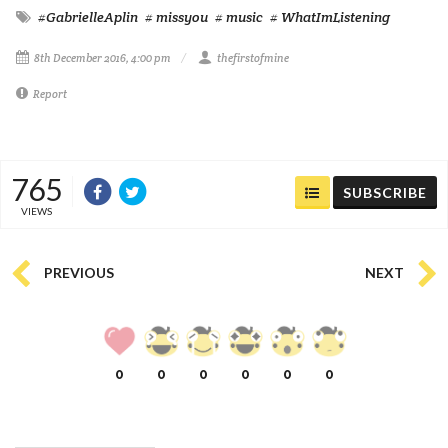
#GabrielleAplin
# missyou
# music
# WhatImListening
8th December 2016, 4:00 pm
thefirstofmine
Report
765
SUBSCRIBE
VIEWS
PREVIOUS
NEXT
0
0
0
0
0
0