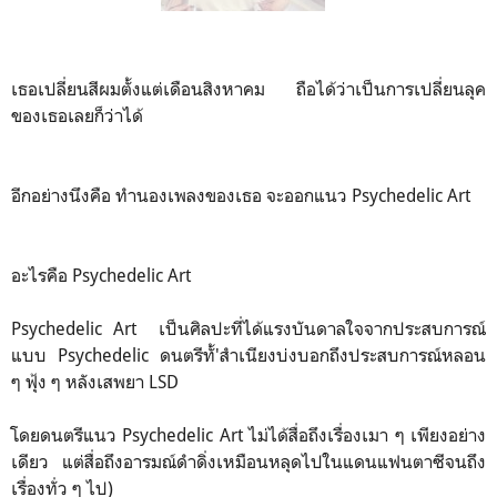
เธอเปลี่ยนสีผมตั้งแต่เดือนสิงหาคม ถือได้ว่าเป็นการเปลี่ยนลุค
ของเธอเลยก็ว่าได้
อีกอย่างนึงคือ ทำนองเพลงของเธอ จะออกแนว Psychedelic Art
อะไรคือ Psychedelic Art
Psychedelic Art เป็นศิลปะที่ได้แรงบันดาลใจจากประสบการณ์
แบบ Psychedelic ดนตรีทั้'สำเนียงบ่งบอกถึงประสบการณ์หลอน
ๆ ฟุ้ง ๆ หลังเสพยา LSD
โดยดนตรีแนว Psychedelic Art ไม่ได้สื่อถึงเรื่องเมา ๆ เพียงอย่าง
เดียว แต่สื่อถึงอารมณ์ดำดิ่งเหมือนหลุดไปในแดนแฟนตาซีจนถึง
เรื่องทั่ว ๆ ไป)