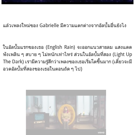
แล้วเพลงใหม่ของ Gabrielle มีความแตกต่างจากอัลบั้มอื่นยังไง
ในอัลบั้มแรกของเธอ (English Rain) จะออกแนวสายลม แสงแดด
ฟังเพลิน ๆ สบาย ๆ ไม่หนักเท่าไหร่ ส่วนในอัลบั้มที่สอง (Light Up
The Dark) เรามีความรู้สึกว่าเพลงของเธอเริ่มโตขึ้นมาก (เดี๋ยวจะมี
อวดอัลบั้มที่สองของเธอในตอนถัด ๆ ไป)