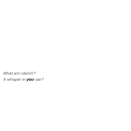
What am I darlin'?
A whisper in
you
r ear?