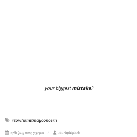
your biggest
?
mistake
#towhomitmayconcern
27th July 2017, 3:37 pm
bturkphiphek