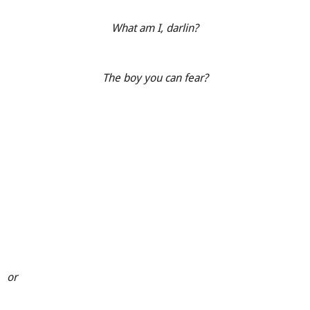
What am I, darlin?
The boy you can fear?
or