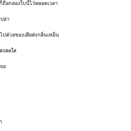
ก็ถือกล่องใบนี้ไว้ตลอดเวลา
เปล่า
มไปด้วยของเสียส่งกลิ่นเหม็น
แสงสดใส
เจอ
รก