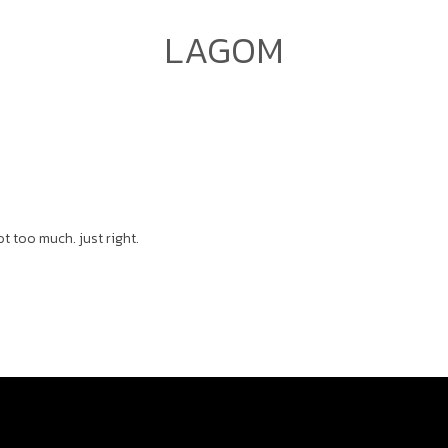
LAGOM
ot too much. just right.