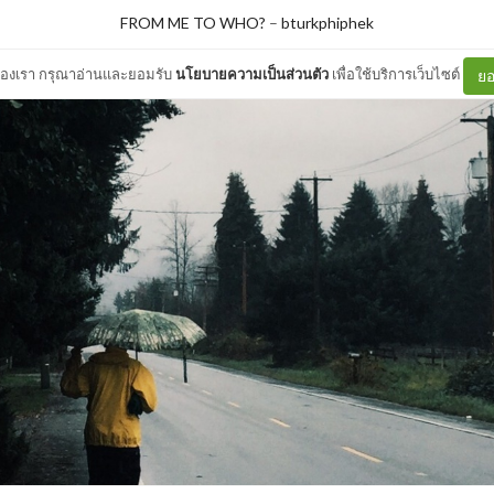
FROM ME TO WHO?
–
bturkphiphek
ต์ของเรา กรุณาอ่านและยอมรับ
นโยบายความเป็นส่วนตัว
เพื่อใช้บริการเว็บไซต์
ยอ