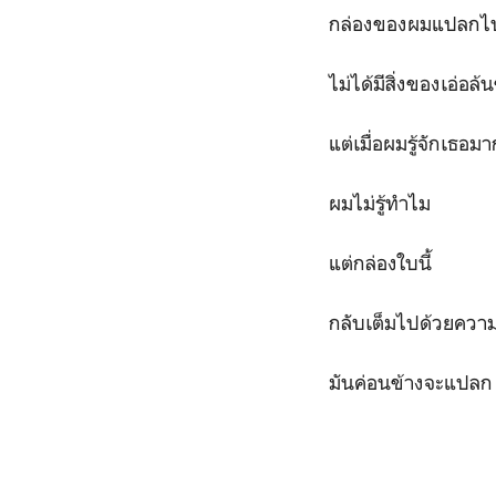
กล่องของผมแปลกไ
ไม่ได้มีสิ่งของเอ่อล้
แต่เมื่อผมรู้จักเธอมา
ผมไม่รู้ทำไม
แต่กล่องใบนี้
กลับเต็มไปด้วยความ
มันค่อนข้างจะแปลก