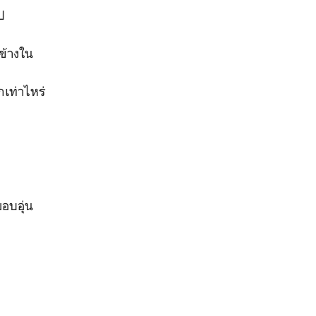
ป
นข้างใน
กเท่าไหร่
อบอุ่น