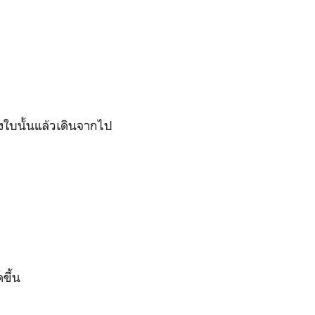
องใบนั้นแล้วเดินจากไป
ขึ้น