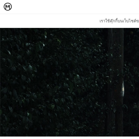
เราใช้คุ๊กกี้บนเว็บไซ