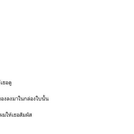
้เธอดู
ธอมองลงมาในกล่องใบนั้น
ี่ผมให้เธอสัมผัส