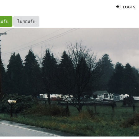
LOG IN
มรับ
ไม่ยอมรับ