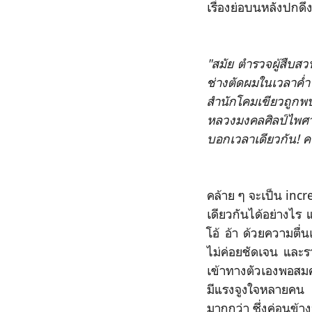
เรื่องย่อบนหลังปกดึ
"สมัย ตำรวจผู้สืบส
ช่างตัดผมใ
นเวลาค่ำ
สำนักโคมเขียว
ถูกพ
หลวงมงคลศิลป์ไพศ
บอ
กเวลาเดียวกัน! 
คล้าย ๆ จะเป็น incr
เด
ียวกันได้อย่างไร 
โอ้ อ้า ด้วยความตื่
ไม่ค่อยชัดเจ
น และรว
เข้าทางตัวเอง
พอสมค
มีแรงจ
ูงใจหลายคน แ
มากกว่า ซึ่งค่อนข้