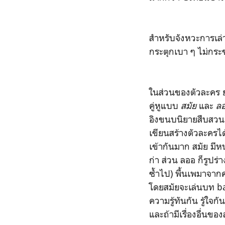
สำหรับจังหวะการเล่
กระตุกเบา ๆ ไม่กระช
ในส่วนของตัวละคร 
คู่หูแบบ
สมัย
และ
ล
อิงขนบนิยายสืบสวนแบ
เขียนสร้างตัวละครได้
เข้ากันมาก สมัย มี
ก่า ส่วน ลออ ก็รูปร่
ซ้ำไป) พื้นเพมาจา
โดยสมัยจะเล่นบท ba
ความรู้ทันกัน รู้ใจกั
และถ้ามีเรื่องอื่นข