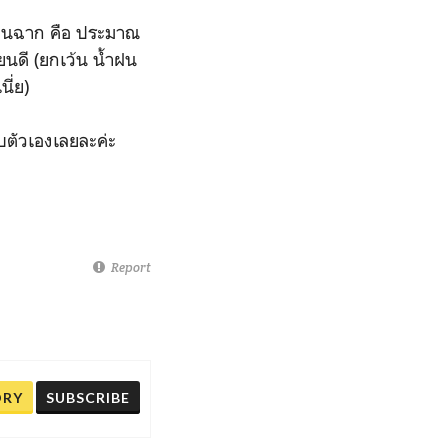
ป็นฉาก คือ ประมาณ
ียนดี (ยกเว้น น้ำฝน
เนี่ย)
ับตัวเองเลยละ
ค่ะ
Report
ORY
SUBSCRIBE