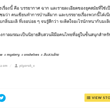
เรื่อง
นี้ คือ บรรยากาศ ฉาก และรายละเอียดของยุคสมัยที่
ใช้เ
้องชมว่า คนเขียนทำการบ้านดีมาก และบรรยายเรื่องพวกนี้ได้เน
กลิ่นมะลิ ที่เจอบ่อย ๆ จนรู้สึกว่า จะติดใจอะไรนักหนากับมะลิ
่องกาลมรณะเป็นนิยายสืบส
วนฝีมือคนไทยที่อยู่ในขั้นสนุกสำหร
ew
# mystery
# onshelves
# สืบสวนไทย
:12 am
piyarak_s
VIEW ST