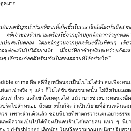
งดูดมาก
วนต้องเผชิญหน้
ากับคดียากที่เกิดขึ้นในเวล
าใกล้เคียงกันถึงสาม
 คดีเจ้าของร้านขายเครื่องใช
้จากยุโรปถูกจัดฉากว่าผูกคอ
ต
บเป็นศพในคลอง โดยหลักฐานจากทุกคดีบ่งชี้ไ
ปที่คนๆ เดีย
า
ลแต่จะเป็นไปได้อย่างไร เมื่อนาฬิกาชำรุดในระหว่างเ
กิดเห
คนๆ เดียวจะก่อคดีพร้อมกันในสอง
สถานที่ได้อย่างไร!"
edible crime คือ คดีที่ดูเหมือนจะเป็นไปไม่ไ
ด้ว่า คนเพียงคน
แต่เอาเข้าจริง ๆ แล้ว ก็ไม่ได้ซับซ้อนขนาดนั้น
ไม่ถึงกับเฉลย
นเต้นเท่าไหร่ แต่ก็เข้าใจเหตุผลได้ แม้ว่าบางช่วงบางตอนจะ
บรัดไปสักหน่อย ถึงอย่างนั้นก็จัดว่าเป็นนิ
ยายที่อ่านเพลินเล่
วร เพราะส่วนตัวแล้ว ชอบนิยายที่ฆาตกรวางแผนอ
ย่างธรรมด
ละมีความเป็นไปได้ที่จะเป็
นคนร้ายได้หลายคน แนว ๆ นิยาย
างจะ old-fashioned เล็กน้อย ไม่หวือหวามากแบบนิยายสืบสวน