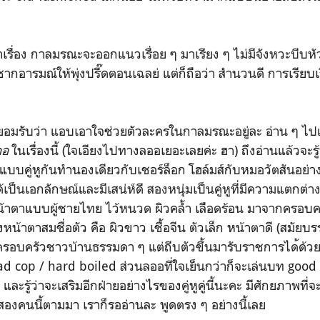
าเรื่อง กาลมรณะจะออกแนวเรื
่อย ๆ มาเรียง ๆ ไม่มีจังหวะบีบ
ากอารมณ์ให้พุ่งปรี๊ดตอนเฉลย่ แต่ก็ถือว่า สำนวนดี การเรียบ
ยอมรับว่า แอบเอาใจช่วยตัวละครใน
กาลมรณะอยู่ละ อ่าน ๆ ไปแล
ออ
ในเรื่องนี้ (ใจเอียงไปทางลออเยอะเลยค่ะ ฮา) ถึงอ่านแล้วจะร
บคู่หูกันทำนองเดียวกับเชอร์ล็อก โฮล์มส์กับหมอวัตสันอย่าง 
เป็นเอกลักษณ์และมีเสน่ห์ดี สองหนุ่มเป็นคู่หูที่มีความแตกต่า
หน้าตาแบบผู้ชายไทย ไว้หนวด ผิวคล้ำ เลือดร้อน มาจากครอ
างหน้าตาสมชื่อตัว คือ ผิวขาว เชื้อจีน ตัวเล็ก หน้าตาดี (สมัย
กครอบครัวชาวบ้านธรรมดา
ๆ แต่ถีบตัวขึ้นมารับราชการได
้ด้
d cop / hard boiled ส่วนลออที่ใจเย็นกว่าก็จะเล่นบท good
น และรู้ว่าจะเสริมอีกฝ่ายอย่าง
ไรของคู่หูคู่นี้นะคะ มีศักยภาพที่จ
องสองคนนี้ตามมา เราก็รออ่านละ พูดตรง ๆ อย่างนี้เลย