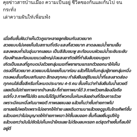
คุยข่าวสารบ้านเมือง ความเป็นอยู่ ชีวิตของกันและกันไป จน
กระทั่ง
เล่าความฝันให้เพื่อนฟัง
เมื่อคืนชั้นฝันว่าเห็นวิวภูเขาหลายลูกซ้อนกันสวยมาก
สวยแบบไม่เคยเห็นในสถานที่จริง แสงก็สวยมาก สาดลงแม่น้ำยามเย็น
แสงพลบค่ำมันอุ่นมากเลยนะ เป็นสีส้มชมพู สะท้อนบนผิวแม่น้ำระยิบระยับ
ท้องฟ้าและก้อนเมฆมวลใหญ่บังแสงอาทิตย์ที่กำลังลับขอบภูเขา
เกิดเป็นแสงที่ถูกบดบังด้วยกลุ่มเมฆที่พยายามแทรกตัวออกมาให้เห็น
ตรงนี้ก็สวยมาก สวยแบบไม่เคยเห็นมาก่อน แล้วก็ไปเห็นกลุ่มผู้ชายกลุ่มหนึ่ง
ทรงผมสั้นเกือบสกินเฮด สีทองทุกคน กำลังยืนอยู่ริมแม่น้ำที่แสงสาดส่อง
ทุกคนใส่เสื้อสีครีมทั้งหมดประมาณ 4-5 คน ชั้นเห็นว่ากำลังยืนในน้ำสวยดี
เลยเดินไปถ่ายภาพจากข้างหลัง ก็ถ่ายภาพมาได้ 3 ภาพด้วยกล้องมือถือ
แต่ทั้ง 3 ภาพก็ไม่ชัด แถมไม่ได้รูปที่พวกนั้นหันหลังอย่างที่ต้องการด้วย
เพราะมีคนหนึ่งหันมาพอดี ภาพเลยเบลอ แล้วเห็นว่าชั้นถ่ายภาพไป
เขาเลยไม่พอใจเพราะไม่อยากให้ถ่าย เลยเดินตามมาแล้วขอดูรูปในโทรศัพท์ชั้น
แล้วบอกว่าไม่อนุญาตให้ถ่ายภาพเขา ให้ชั้นลบออก ชั้นก็เลยยื่นรูปให้ดู
แล้วบอกว่ามันไม่ชัดไม่เห็นหน้าใครเลย ไม่ต้องลบหรอก แต่สุดท้ายชั้นก็ลบให้
อยู่ดี