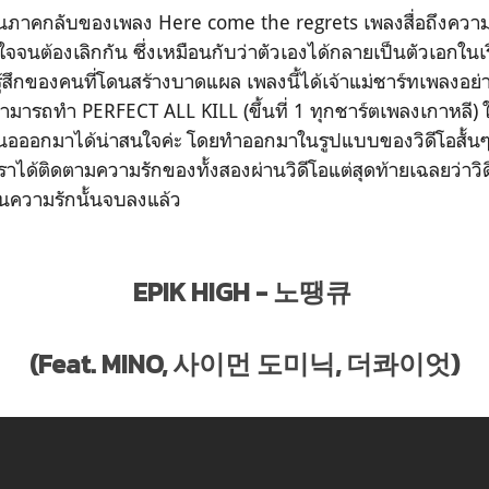
ป็นภาคกลับของเพลง Here come the regrets เพลงสื่อถึงควา
ใจจนต้องเลิกกัน ซึ่งเหมือนกับว่าตัวเองได้กลายเป็นตัวเอกในเร
้สึกของคนที่โดนสร้างบาดแผล เพลงนี้ได้เจ้าแม่ชาร์ทเพลงอย่าง
มารถทำ PERFECT ALL KILL (ขึ้นที่ 1 ทุกชาร์ตเพลงเกาหลี) ใ
เสนอออกมาได้น่าสนใจค่ะ โดยทำออกมาในรูปแบบของวิดีโอสั้น
ราได้ติดตามความรักของทั้งสองผ่านวิดีโอแต่สุดท้ายเฉลยว่าวิดีโอ
ือนความรักนั้นจบลงแล้ว
EPIK HIGH - 노땡큐
(Feat. MINO, 사이먼 도미닉, 더콰이엇)