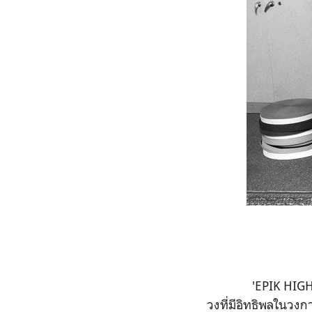
'EPIK HIGH' ประก
วงที่มีอิทธิพลในว