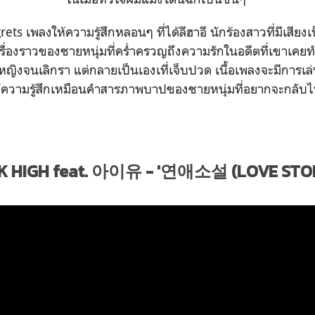
ts เพลงให้ความรู้สึกหลอนๆ ที่ได้ลีฮาอี นักร้องสาวที่มีเสียง
เรื่องราวของชายหนุ่มที่คร่ำครวญถึงความรักในอดีตที่เขาเค
หญิงจนเลิกรา แต่กลายเป็นเองเที่เจ็บปวด เนื้อเพลงจะมีกา
ห้ความรู้สึกเหมือนคำสารภาพบาปของชายหนุ่มที่อยากจะกลับ
IK HIGH feat. 아이유 - '연애소설 (LOVE STOR