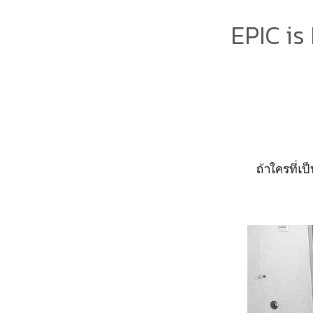
EPIC i
ถ้าใครที่เป็นสายฮ