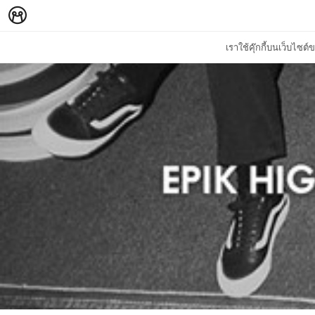
เราใช้คุ๊กกี้บนเว็บไซ