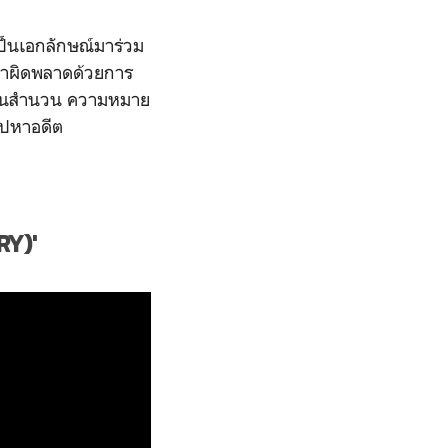
เป็นเอกลักษณ์มาร่วม
ยทำผิดพลาดด้วยการ
รเล่นสำนวน ความหมาย
ไปหาอดีต
Y)'