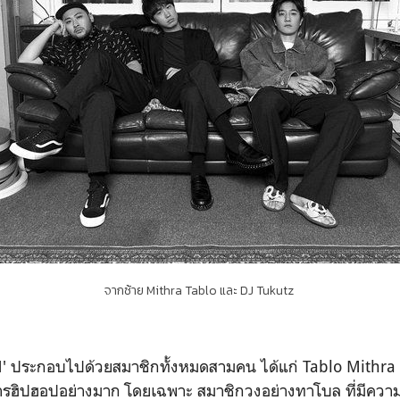
จากซ้าย Mithra Tablo และ DJ Tukutz
อบไปด้วยสมาชิกทั้งหมดสามคน ได้แก่ Tablo Mithra แล
งการฮิปฮอปอย่างมาก โดยเฉพาะ สมาชิกวงอย่างทาโบล ที่มีคว