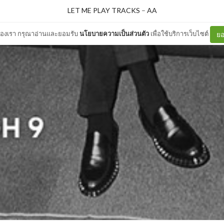
LET ME PLAY TRACKS
–
AA
ต์ของเรา กรุณาอ่านและยอมรับ
นโยบายความเป็นส่วนตัว
เพื่อใช้บริการเว็บไซต์
ยอ