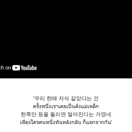
'우리 한때 자석 같았다는 건
ครั้งหนึ่งเราเคยเป็นดั่งแม่เหล็ก
한쪽만 등을 돌리면 멀어진다는 거였네
เพียงใครคนหนึ่งหันหลังกลับ ก็แยกจากกัน'