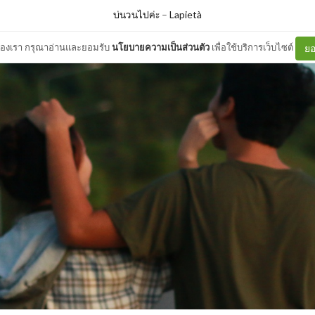
บ่นวนไปค่ะ
–
Lapietà
ต์ของเรา กรุณาอ่านและยอมรับ
นโยบายความเป็นส่วนตัว
เพื่อใช้บริการเว็บไซต์
ยอ