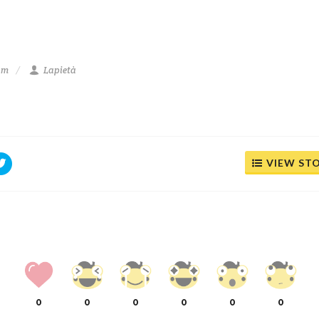
am
Lapietà
VIEW ST
0
0
0
0
0
0