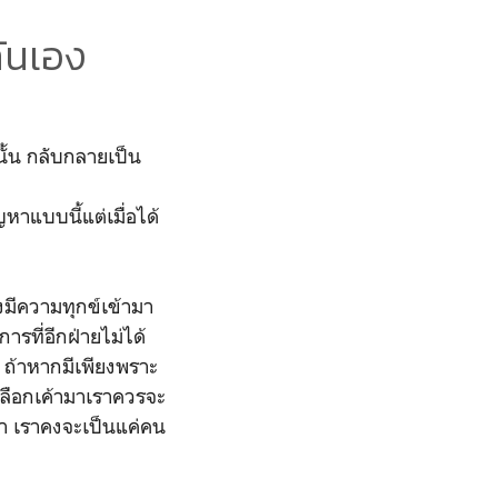
ฉันเอง
ั้น กลับกลายเป็น
หาแบบนี้แต่เมื่อได้
ังมีความทุกข์เข้ามา
ารที่อีกฝ่ายไม่ได้
ก ถ้าหากมีเพียงพราะ
ลือกเค้ามาเราควรจะ
ิกรา เราคงจะเป็นแค่คน