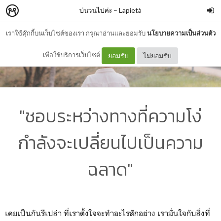
บ่นวนไปค่ะ
–
Lapietà
เราใช้คุ๊กกี้บนเว็บไซต์ของเรา กรุณาอ่านและยอมรับ
นโยบายความเป็นส่วนตัว
เพื่อใช้บริการเว็บไซต์
ยอมรับ
ไม่ยอมรับ
"ชอบระหว่างทางที่ความโง่
กำลังจะเปลี่ยนไปเป็นความ
ฉลาด"
เคยเป็นกันรึเปล่า ที่เราตั้งใจจะทำอะไรสักอย่าง เรามั่นใจกับสิ่งที่