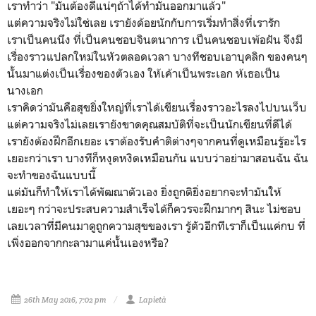
เราทำว่า "มันต้องดีแน่ๆถ้าได้ทำมันออกมาแล้ว"
แต่ความจริงไม่ใช่เลย เรายังด้อยนักกับการเริ่มทำสิ่งที่เรารัก
เราเป็นคนนึง ที่เป็นคนชอบจินตนาการ เป็นคนชอบเพ้อฝัน จึงมี
เรื่องราวแปลกใหม่ในหัวตลอดเวลา บางทีชอบเอาบุคลิก ของคนๆ
นั้นมาแต่งเป็นเรื่องของตัวเอง ให้เค้าเป็นพระเอก ห้เธอเป็น
นางเอก
เราคิดว่ามันคือสุขยิ่งใหญ่ที่เราได้เขียนเรื่องราวอะไรลงไปบนเว็บ
แต่ความจริงไม่เลยเรายังขาดคุณสมบัติที่จะเป็นนักเขียนที่ดีได้
เรายังต้องฝึกอีกเยอะ เราต้องรับคำติต่างๆจากคนที่ดูเหมือนรู้อะไร
เยอะกว่าเรา บางทีก็หงุดหงิดเหมือนกัน แบบว่าอย่ามาสอนฉัน ฉัน
จะทำของฉันแบบนี้
แต่มันก็ทำให้เราได้พัฒณาตัวเอง ยิ่งถูกติยิ่งอยากจะทำมันให้
เยอะๆ กว่าจะประสบความสำเร็จได้ก็ควรจะฝึกมากๆ สินะ ไม่ชอบ
เลยเวลาที่มีคนมาดูถูกความสุขของเรา รู้ตัวอีกทีเราก็เป็นแค่กบ ที่
เพิ่งออกจากกะลามาแค่นั้นเองหรือ?
26th May 2016, 7:02 pm
Lapietà