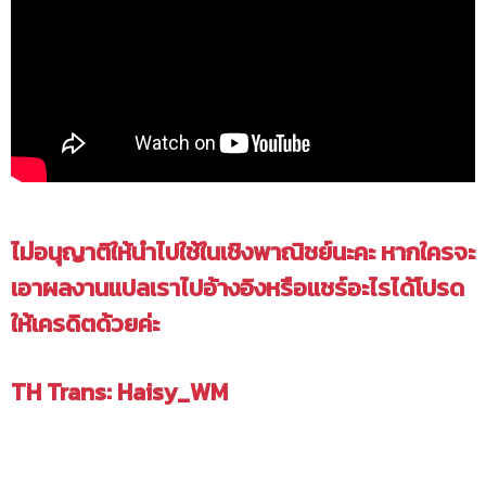
ไม่อนุญาติให้นำไปใช้ในเชิงพาณิชย์นะคะ หากใครจะ
เอาผลงานแปลเราไปอ้างอิงหรือแชร์อะไรได้โปรด
ให้เครดิตด้วยค่ะ
TH Trans: Haisy_WM