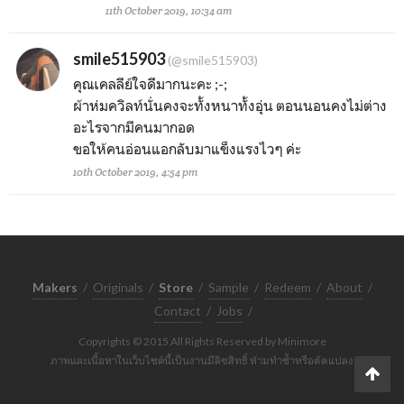
11th October 2019, 10:34 am
smile515903
(@smile515903)
คุณเคลลีย์ใจดีมากนะคะ ;-;
ผ้าห่มควิลท์นั่นคงจะทั้งหนาทั้งอุ่น ตอนนอนคงไม่ต่าง
อะไรจากมีคนมากอด
ขอให้คนอ่อนแอกลับมาแข็งแรงไวๆ ค่ะ
10th October 2019, 4:54 pm
Makers
/
Originals
/
Store
/
Sample
/
Redeem
/
About
/
Contact
/
Jobs
/
Copyrights © 2015 All Rights Reserved by Minimore
ภาพและเนื้อหาในเว็บไซต์นี้เป็นงานมีลิขสิทธิ์ ห้ามทำซ้ำหรือดัดแปลง