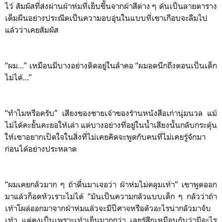
ไว้ สัมผัสที่ส่งผ่านผ้าห่มที่เย็บขึ้นจากผ้าสีต่าง ๆ ด้นเป็นลายตาราง
เต็มผืนอย่างประณีตเป็นความอบอุ่นในแบบที่เขาเกือบจะลืมไป
แล้วว่าเคยสัมผัส
“ผม...” เหมือนมีบางอย่างติดอยู่ในลำคอ “ผมอดนึกถึงตอนเป็นเด็ก
ไม่ได้...”
“ทำไมหรือครับ” เสียงของชายเจ้าของร้านหนังสือเก่านุ่มนวล แม้
ไม่ได้คะยั้นคะยอให้เล่า แต่บางอย่างที่อยู่ในน้ำเสียงนั้นกลับกระตุ้น
ให้เขาอยากเปิดใจในสิ่งที่ไม่เคยคิดจะพูดกับคนที่ไม่เคยรู้จักมา
ก่อนได้อย่างประหลาด
“ผมเคยกลัวมาก ๆ ถ้าตื่นมาเจอว่า ผ้าห่มไม่คลุมเท้า” เขาพูดออก
มาแล้วก็อดหัวเราะไม่ได้ “มันเป็นความกลัวแบบเด็ก ๆ กลัวว่าถ้า
เท้าโผล่ออกมาจากผ้าห่มแล้วจะมีปีศาจหรือตัวอะไรน่ากลัวมาจับ
เท้า แต่คงเป็นเพราะเท้าเย็นมากกว่า เลยรู้สึกเหมือนกับว่ามีอะไร