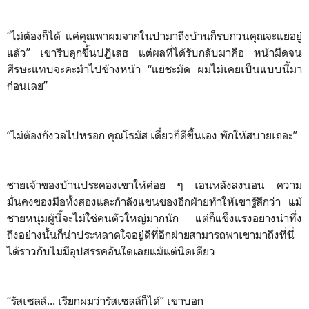
“ไม่ต้องก็ได้ แค่คุณพาผมจากในป่ามาถึงบ้านก็รบกวนคุณจะแย่อยู่
แล้ว” เขารีบลุกขึ้นปฏิเสธ แต่ผลที่ได้รับกลับมาคือ หน้ามืดจน
ศีรษะแทบจะคะมำไปข้างหน้า “แย่ชะมัด ผมไม่เคยเป็นแบบนี้มา
ก่อนเลย”
“ไม่ต้องกังวลไปหรอก คุณโธมัส เดี๋ยวก็ดีขึ้นเอง พักให้สบายเถอะ”
ชายเจ้าของบ้านประคองเขาให้ค่อย ๆ เอนหลังลงนอน ความ
มั่นคงของมือทั้งสองและกำลังแขนของอีกฝ่ายทำให้เขารู้สึกว่า แม้
ชายหนุ่มผู้นี้จะไม่ใช่คนตัวใหญ่มากนัก แต่ก็แข็งแรงอย่างน่าทึ่ง
ถึงอย่างนั้นก็น่าประหลาดใจอยู่ดีที่อีกฝ่ายสามารถพาเขามาถึงที่นี่
ได้ราวกับไม่มีอุปสรรคอันใดเลยแม้แต่นิดเดียว
“รัสเซลล์... เรียกผมว่ารัสเซลล์ก็ได้” เขาบอก