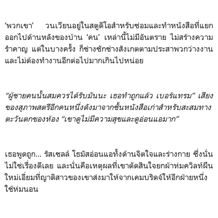
‘พวกเขา’ วนเวียนอยู่ในสตูดิโอสำหรับซ่อมและทำหนังสือที่แยก
ออกไปด้านหลังของบ้าน ‘คน’ เหล่านี้ไม่มีอันตราย ไม่สร้างความ
รำคาญ แต่ในบางครั้ง ก็ช่างซักช่างสังเกตตามประสาพวกว่างงาน
และไม่ต้องทำงานอีกต่อไปมากเกินไปหน่อย
“ผู้ชายคนนั้นสมควรได้รับมันนะ เธอทำถูกแล้ว เบอร์แทรม”
เสียง
ของสุภาพสตรีอีกคนหนึ่งดังมาจากชั้นหนังสือเก่าสำหรับสะสมทาง
ตะวันตกของห้อง
“เขาดูไม่มีความสุขและดูอ่อนแอมาก”
เธอพูดถูก... รัสเซลล์ โธมัสอ่อนแอทั้งด้านจิตใจและร่างกาย ซึ่งนั่น
ไม่ใช่เรื่องดีเลย และนั่นคือเหตุผลที่เขาตัดสินใจยกผ้าห่มควิลท์ผืน
ใหม่เอี่ยมที่ญาติสาวของเขาส่งมาให้จากเคมบริดจ์ให้อีกฝ่ายหนึ่ง
ใช้ห่มนอน