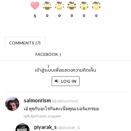
5
0
0
0
0
0
COMMENTS
(
7)
FACEBOOK
(
)
เข้าสู่ระบบเพื่อแสดงความคิดเห็น
LOG IN
salmonrism
(@salmonrism)
เอ๋ คุยกับอะไรกันคะเนี่ยคุณเบอร์แทรมม
15th April 2020, 11:24 pm
piyarak_s
(@piyarak_s)