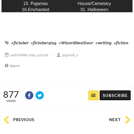
#fictober
#fictober2019
#WizardNextDoor
#writing
#fiction
2nd October 2019, 4:07 pm
piyarak_s
Report
877
SUBSCRIBE
VIEWS
PREVIOUS
NEXT