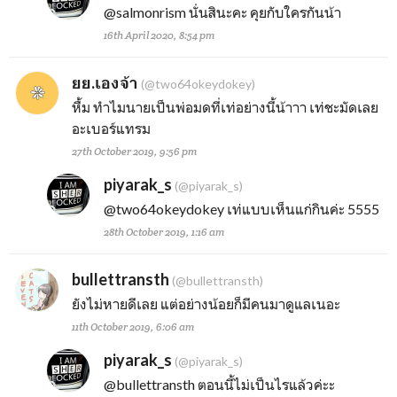
@salmonrism
นั่นสินะคะ คุยกับใครกันน้า
16th April 2020, 8:54 pm
ยย.เองจ้า
(@two64okeydokey)
หื้ม ทำไมนายเป็นพ่อมดที่เท่อย่างนี้น้าาา เท่ชะมัดเลย
อะเบอร์แทรม
27th October 2019, 9:56 pm
piyarak_s
(@piyarak_s)
@two64okeydokey
เท่แบบเห็นแก่กินค่ะ 5555
28th October 2019, 1:16 am
bullettransth
(@bullettransth)
ยังไม่หายดีเลย แต่อย่างน้อยก็มีคนมาดูแลเนอะ
11th October 2019, 6:06 am
piyarak_s
(@piyarak_s)
@bullettransth
ตอนนี้ไม่เป็นไรแล้วค่ะะ