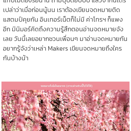
แทบไม่ต้องรอนาน ถามปุ๊บตอบปั๊บ แล้วจำกันได้รึ
เปล่าว่าเมื่อก่อนนู้นน เราต้องเขียนจดหมายติด
แสตมป์คุยกัน อินเทอร์เน็ตก็ไม่มี ค่าโทรฯ ก็แพง
อีก มินิมอร์คิดถึงความรู้สึกตอนอ่านจดหมายจัง
เลย วันนี้เลยอยากชวนเพื่อนๆ มาอ่านจดหมายกัน
อยากรู้จังว่าเหล่า Makers เขียนจดหมายถึงใคร
กันบ้างน้า