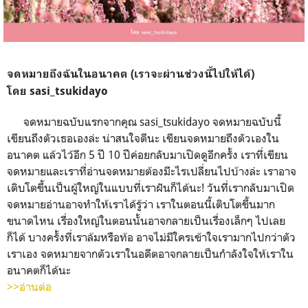
จดหมายถึงฉันในอนาคต (เราจะผ่านช่วงนี้ไปให้ได้)
โดย sasi_tsukidayo
จดหมายฉบับแรกจากคุณ sasi_tsukidayo จดหมายฉบับนี้
เขียนถึงตัวเธอเองล่ะ น่าสนใจดีนะ เขียนจดหมายถึงตัวเองใน
อนาคต แล้วไว้อีก 5 ปี 10 ปีค่อยกลับมาเปิดดูอีกครั้ง เราที่เขียน
จดหมายและเราที่อ่านจดหมายต้องมีะไรเปลี่ยนไปบ้างล่ะ เราอาจ
เติบโตขึ้นเป็นผู้ใหญ่ในแบบที่เราฝันก็ได้นะ! วันที่เรากลับมาเปิด
จดหมายอ่านอาจทำให้เราได้รู้ว่า เราในตอนนี้เติบโตขึ้นมาก
ขนาดไหน เรื่องใหญ่ในตอนนั้นอาจกลายเป็นเรื่องเล็กๆ ไปเลย
ก็ได้ บางครั้งที่เราล้มหรือท้อ อาจไม่มีใครเข้าใจเรามากไปกว่าตัว
เราเอง จดหมายจากตัวเราในอดีตอาจกลายเป็นกำลังใจให้เราใน
อนาคตก็ได้นะ
>>อ่านต่อ