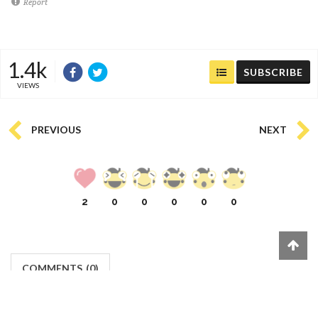
Report
1.4k
SUBSCRIBE
VIEWS
PREVIOUS
NEXT
2
0
0
0
0
0
COMMENTS
(
0)
FACEBOOK
(