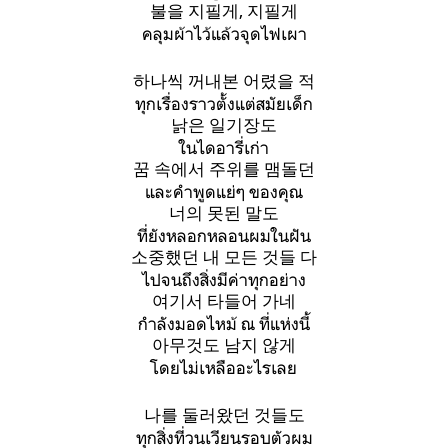
불을 지필게, 지필게
คลุมผ้าไว้แล้วจุดไฟเผา
하나씩 꺼내본 어렸을 적
ทุกเรื่องราวตั้งแต่สมัยเด็ก
낡은 일기장도
ในไดอารี่เก่า
꿈 속에서 주위를 맴돌던
และคำพูดแย่ๆ ของคุณ
너의 못된 말도
ที่ยังหลอกหลอนผมในฝัน
소중했던 내 모든 것들 다
ไปจนถึงสิ่งมีค่าทุกอย่าง
여기서 타들어 가네
กำลังมอดไหม้ ณ ที่แห่งนี้
아무것도 남지 않게
โดยไม่เหลืออะไรเลย
나를 둘러왔던 것들도
ทุกสิ่งที่วนเวียนรอบตัวผม