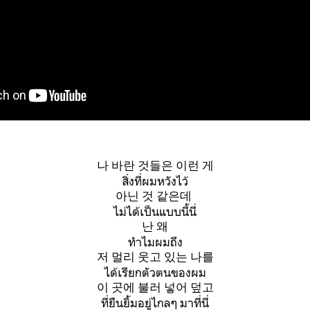
나 바란 것들은 이런 게
สิ่งที่ผมหวังไว้
아닌 것 같은데
ไม่ได้เป็นแบบนี้นี่
난 왜
ทำไมผมถึง
저 멀리 웃고 있는 나를
ได้เรียกตัวตนของผม
이 곳에 불러 넣어 덮고
ที่ยืนยิ้มอยู่ไกลๆ มาที่นี่