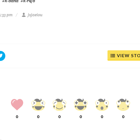
#k-band
#k-r&b
5:33 pm
jsjaeiou
VIEW ST
0
0
0
0
0
0