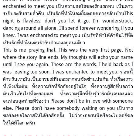
enchanted to meet you เป็นความสดใสของรักแรกพบ เป็นดาว
ระยิบระยับยามค่ำคืน เป็นรักที่ทำให้อมยิ้มตลอดทางกลับบ้านThis
night is flawless, don’t you let it go. I’m wonderstruck,
dancing around all alone. I’ll spend forever wondering if you
knew. I was enchanted to meet you เป็นรักที่ทำให้ค่ำคืนไร้ที่ติ
เป็นรักที่ทำให้เต้นรำกับตัวเองอยู่คนเดียว
This is me praying that. This was the very first page. Not
where the story line ends. My thoughts will echo your name
until I see you again. These are the words. I held back as I
was leaving too soon. I was enchanted to meet you. ท่อนนี้
สำหรับเรามันเป็นอารมณ์ที่เยอะมากจนซัดซ่านปนกัน ทั้งเรื่องราว
ที่เพิ่งเริ่มต้น ทั้งความรักที่กึกก้องอยู่ในใจ ทั้งความรู้สึกที่บอกว่า
มันเร็วเกินไปที่จะยอมแพ้ ทั้งความรู้สึกที่รับรู้ว่ารักมันจบลงแล้ว
จนท่อนสุดท้ายที่ร้องว่า Please don’t be in love with someone
else. Please don’t have somebody waiting on you เป็นการ
ขอร้องขอโอกาสให้ได้รักสักครั้ง ไม่ว่าจะถอยหนีหรือจะไปต่อก็ขอ
ให้ได้มีโอกาสรัก