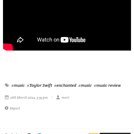
#music
#Taylor Swift
#enchanted
#music
#music review
10th March 2024, 3:39 pm
mari
Report