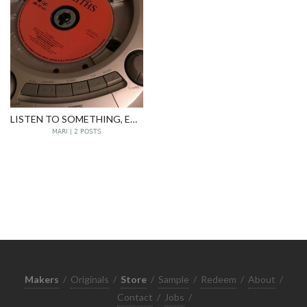
LISTEN TO SOMETHING, EVEN IF IT'S SOMEONE'S FAREWELL SONG.
MARI | 2 POSTS
Makers
/
Originals
/
Store
/
Sample
/
Redeem
/
About
/
Contact
/
Jobs
/