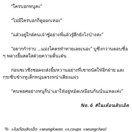
“ใครบอกหนูคะ”
“ไม่มีใครบอกก็ดูออกเหอะ”
“แล้วอยู่ใกล้คนเจ้าชู้อย่างพี่แล้วรู้สึกยังไงบ้างคะ”
“อยากกำราบ …แม่งโคตรท้าทายเลยเนอะ” บูซึงกวานตอบซื่อ
ๆ พลางยิ้มสดใสด้วยความตื่นเต้น
ก่อนชเวซึงชอลจะส่งยิ้มหวานอย่างที่เขาถนัดให้อีกฝ่าย และ
กระซิบข้างหูเด็กหนุ่มตรงหน้าเสียงแผ่ว
“คนพยศอย่างหนูก็น่าเอาให้อยู่หมัดเหมือนกันนั่นแหละค่ะ”
No. 6 #ในเดือนสิบเอ็ด
#ในเดือนสิบเอ็ด
#seungkwan
#s.coups
#seungcheol