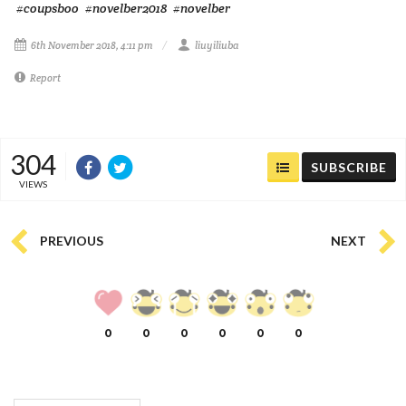
#coupsboo
#novelber2018
#novelber
6th November 2018, 4:11 pm
liuyiliuba
Report
304
SUBSCRIBE
VIEWS
PREVIOUS
NEXT
0
0
0
0
0
0